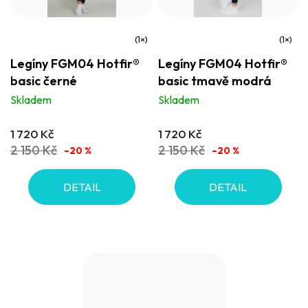
Průměrné
Průměrné
Legíny FGM04 Hotfir®
Legíny FGM04 Hotfir®
hodnocení
hodnocení
basic černé
basic tmavě modrá
produktu
produktu
Skladem
Skladem
je
je
5,0
5,0
1 720 Kč
1 720 Kč
z
z
2 150 Kč
2 150 Kč
–20 %
–20 %
5
5
hvězdiček.
hvězdiček.
DETAIL
DETAIL