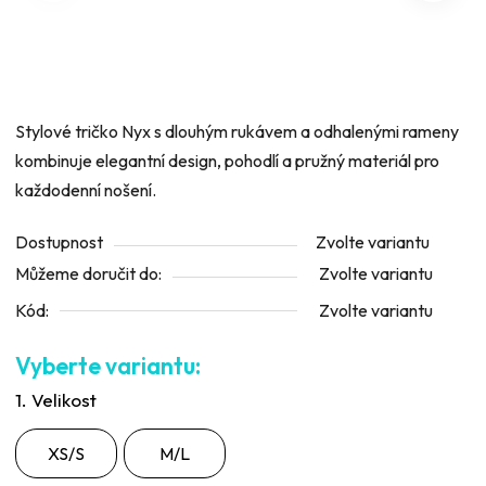
hvězdiček.
Stylové tričko Nyx s dlouhým rukávem a odhalenými rameny
kombinuje elegantní design, pohodlí a pružný materiál pro
každodenní nošení.
Dostupnost
Zvolte variantu
Můžeme doručit do:
Zvolte variantu
Kód:
Zvolte variantu
1. Velikost
XS/S
M/L