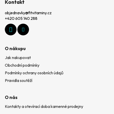
á
Kontakt
p
objednavky
@
fitvitaminy.cz
a
+420 605 140 288
t
í
O nákupu
Jak nakupovat
Obchodní podmínky
Podmínky ochrany osobních údajů
Pravidla soutěží
O nás
Kontakty a otevírací doba kamenné prodejny