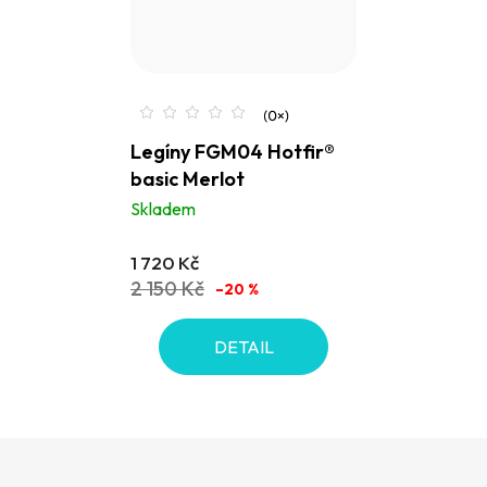
Legíny FGM04 Hotfir®
basic Merlot
Skladem
1 720 Kč
2 150 Kč
–20 %
DETAIL
Z