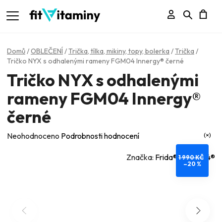
Přihlášení
Hledat
N
K
Domů
/
OBLEČENÍ
/
Trička, tílka, mikiny, topy, bolerka
/
Trička
/
Tričko NYX s odhalenými rameny FGM04 Innergy® černé
Tričko NYX s odhalenými
rameny FGM04 Innergy®
černé
Průměrné
Neohodnoceno
Podrobnosti hodnocení
hodnocení
Značka:
Frida® - FGM04®
1 990 KČ
produktu
–20 %
je
0,0
z
5