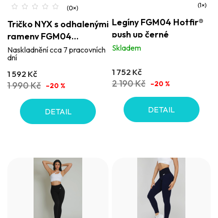
Průměrné
Legíny FGM04 Hotfir®
Tričko NYX s odhalenými
hodnocení
push up černé
rameny FGM04
produktu
Innergy® bílé
Skladem
Naskladnění cca 7 pracovních
je
dní
5,0
1 752 Kč
1 592 Kč
z
2 190 Kč
–20 %
1 990 Kč
–20 %
5
hvězdiček.
DETAIL
DETAIL