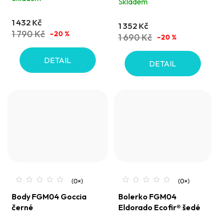
Skladem
1 432 Kč
1 352 Kč
1 790 Kč
–20 %
1 690 Kč
–20 %
DETAIL
DETAIL
Body FGM04 Goccia
Bolerko FGM04
černé
Eldorado Ecofir® šedé