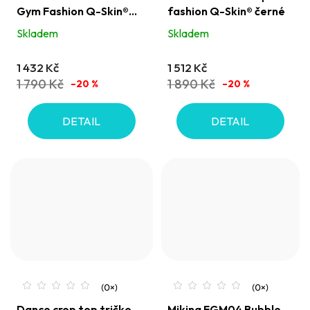
Gym Fashion Q-Skin®
fashion Q-Skin® černé
modrá pomněnka
Skladem
Skladem
1 432 Kč
1 512 Kč
1 790 Kč
1 890 Kč
–20 %
–20 %
DETAIL
DETAIL
Dance crop top tričko
Mikina FGM04 Bubble