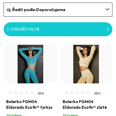
Ř
Řadit podle:
Doporučujeme
a
z
e
OTEVŘÍT FILTR
n
V
í
ý
p
p
r
i
o
s
d
p
u
r
k
o
t
Bolerko FGM04
Bolerko FGM04
Eldorado Ecofir® tyrkys
Eldorado Ecofir® zlaté
d
ů
Skladem
Skladem