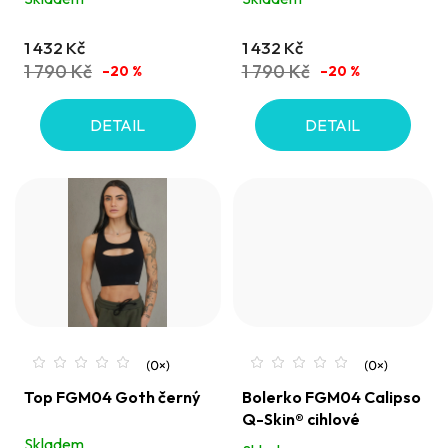
u
k
1 432 Kč
1 432 Kč
t
1 790 Kč
1 790 Kč
–20 %
–20 %
ů
DETAIL
DETAIL
Top FGM04 Goth černý
Bolerko FGM04 Calipso
Q-Skin® cihlové
Skladem