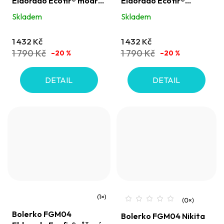
Eldorado Ecofir® modrý
Eldorado Ecofir®
oceán
olivové
Skladem
Skladem
1 432 Kč
1 432 Kč
1 790 Kč
1 790 Kč
–20 %
–20 %
DETAIL
DETAIL
Průměrné
Bolerko FGM04
Bolerko FGM04 Nikita
hodnocení