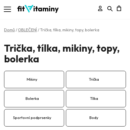
Přihlášení
Hledat
N
K
Domů
/
OBLEČENÍ
/
Trička, tílka, mikiny, topy, bolerka
Trička, tílka, mikiny, topy,
bolerka
Mikiny
Trička
Bolerka
Tílka
Sportovní podprsenky
Body