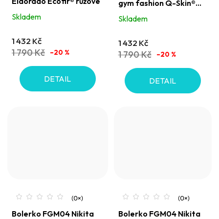
Eldorado Ecofir® růžové
gym fashion Q-Skin®
produktu
bílé
Skladem
Skladem
je
5,0
1 432 Kč
1 432 Kč
z
1 790 Kč
–20 %
1 790 Kč
–20 %
5
hvězdiček.
DETAIL
DETAIL
Bolerko FGM04 Nikita
Bolerko FGM04 Nikita