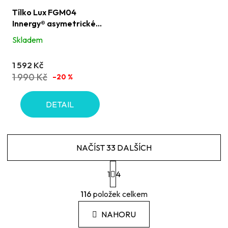
Tílko Lux FGM04
Innergy® asymetrické
černo bronzové
Skladem
1 592 Kč
1 990 Kč
–20 %
DETAIL
NAČÍST 33 DALŠÍCH
S
1
t
4
r
O
á
116
položek celkem
v
n
l
k
NAHORU
á
o