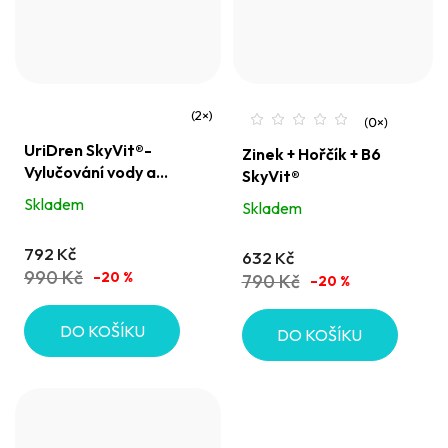
Průměrné
UriDren SkyVit®-
Zinek + Hořčík + B6
hodnocení
Vylučování vody a
SkyVit®
produktu
funkce močové
Skladem
Skladem
je
soustavy
5,0
792 Kč
632 Kč
z
990 Kč
–20 %
790 Kč
–20 %
5
hvězdiček.
DO KOŠÍKU
DO KOŠÍKU