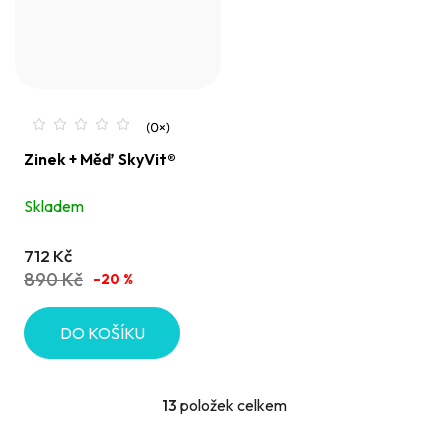
Zinek + Měď SkyVit®
Skladem
712 Kč
890 Kč
–20 %
DO KOŠÍKU
13
položek celkem
O
v