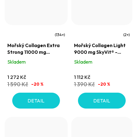
Průměrné
Průměrné
Mořský Collagen Extra
Mořský Collagen Light
hodnocení
hodnocení
Strong 11000 mg
9000 mg SkyVit® -
produktu
produktu
SkyVit® - extra silný rybí
odlehčená forma
Skladem
Skladem
je
je
kolagen
kolagenu SkyVit
5,0
5,0
1 272 Kč
1 112 Kč
z
z
1 590 Kč
1 390 Kč
–20 %
–20 %
5
5
hvězdiček.
hvězdiček.
DETAIL
DETAIL