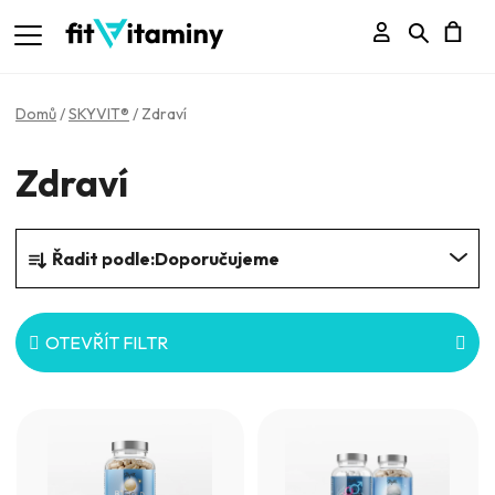
Přihlášení
Hledat
N
K
Domů
/
SKYVIT®
/
Zdraví
Zdraví
Ř
Řadit podle:
Doporučujeme
a
z
e
OTEVŘÍT FILTR
n
V
í
ý
p
p
r