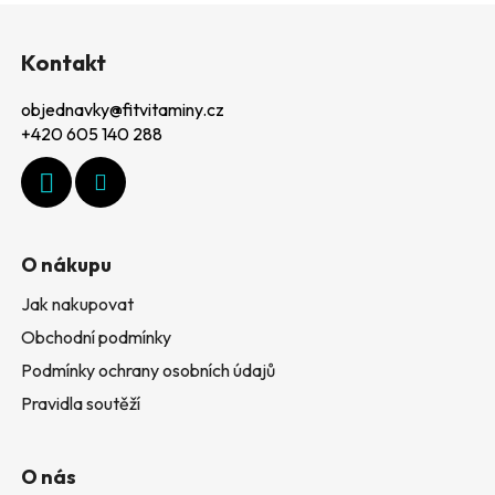
l
Z
á
á
d
Kontakt
p
a
c
objednavky
@
fitvitaminy.cz
a
í
+420 605 140 288
t
p
r
í
v
k
y
O nákupu
v
ý
Jak nakupovat
p
Obchodní podmínky
i
Podmínky ochrany osobních údajů
s
u
Pravidla soutěží
O nás