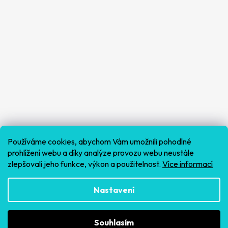
Používáme cookies, abychom Vám umožnili pohodlné
prohlížení webu a díky analýze provozu webu neustále
zlepšovali jeho funkce, výkon a použitelnost.
Více informací
Sledovat na Instagramu
Nastavení
Souhlasím
Vytvořil Shoptet