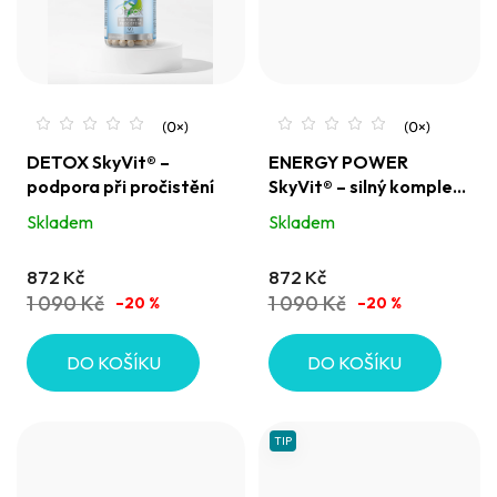
DETOX SkyVit® –
ENERGY POWER
podpora při pročistění
SkyVit® – silný komplex
pro energii a vitalitu pro
Skladem
Skladem
muže (i ženy)
872 Kč
872 Kč
1 090 Kč
1 090 Kč
–20 %
–20 %
DO KOŠÍKU
DO KOŠÍKU
TIP