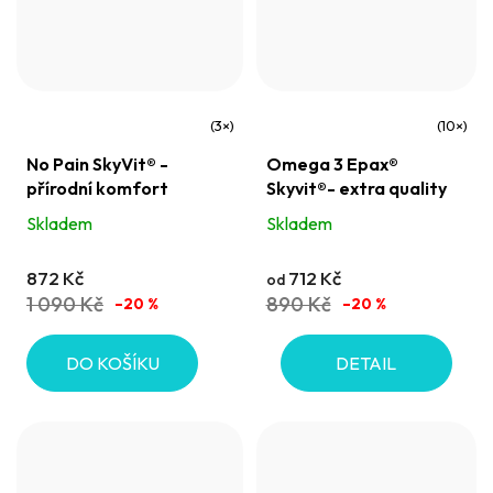
Průměrné
Průměrné
No Pain SkyVit® -
Omega 3 Epax®
hodnocení
hodnocení
přírodní komfort
Skyvit®- extra quality
produktu
produktu
Skladem
Skladem
je
je
5,0
5,0
872 Kč
712 Kč
od
z
z
1 090 Kč
890 Kč
–20 %
–20 %
5
5
hvězdiček.
hvězdiček.
DO KOŠÍKU
DETAIL