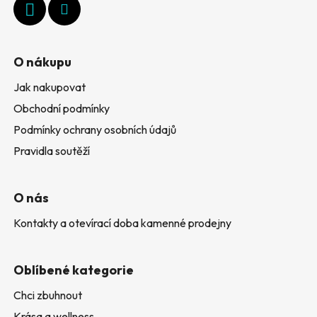
í
O nákupu
Jak nakupovat
Obchodní podmínky
Podmínky ochrany osobních údajů
Pravidla soutěží
O nás
Kontakty a otevírací doba kamenné prodejny
Oblíbené kategorie
Chci zbuhnout
Krása a wellness