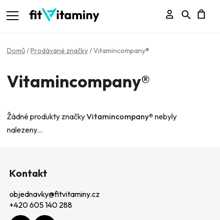
Přihlášení
Hledat
N
K
Domů
/
Prodávané značky
/
Vitamincompany®
Vitamincompany®
Žádné produkty značky
Vitamincompany®
nebyly
nalezeny...
Z
á
Kontakt
p
objednavky
@
fitvitaminy.cz
a
+420 605 140 288
t