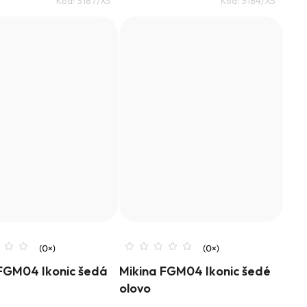
Kód:
3187/XS
Kód:
3184/XS
FGM04 Ikonic šedá
Mikina FGM04 Ikonic šedé
olovo