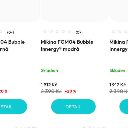
04 Bubble
Mikina FGM04 Bubble
Mikina
erná
Innergy® modrá
Innergy
Skladem
Skladem
1 912 Kč
1 912 Kč
2 390 Kč
2 390 K
20 %
–20 %
ETAIL
DETAIL