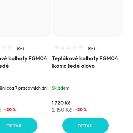
ové kalhoty FGM04
Teplákové kalhoty FGM04
šedé
Ikonic šedé olovo
ní cca 7 pracovních dní
Skladem
1 720 Kč
č
2 150 Kč
–20 %
–20 %
DETAIL
DETAIL