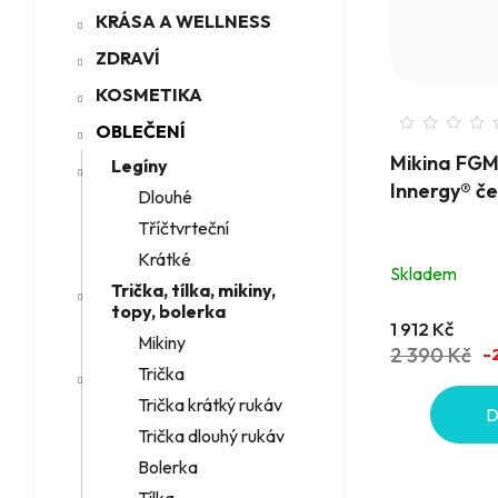
KRÁSA A WELLNESS
ZDRAVÍ
KOSMETIKA
OBLEČENÍ
Mikina FGM
Legíny
Innergy® č
Dlouhé
Tříčtvrteční
Krátké
Skladem
Trička, tílka, mikiny,
topy, bolerka
1 912 Kč
Mikiny
2 390 Kč
–
Trička
Trička krátký rukáv
D
Trička dlouhý rukáv
Bolerka