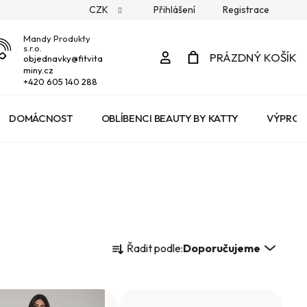
CZK
Přihlášení
Registrace
Mandy Produkty
s.r.o.
Přihlášení
PRÁZDNÝ KOŠÍK
objednavky
@
fitvita
miny.cz
NÁKUPNÍ
+420 605 140 288
KOŠÍK
DOMÁCNOST
OBLÍBENCI BEAUTY BY KATTY
VÝPROD
Ř
Řadit podle:
Doporučujeme
a
z