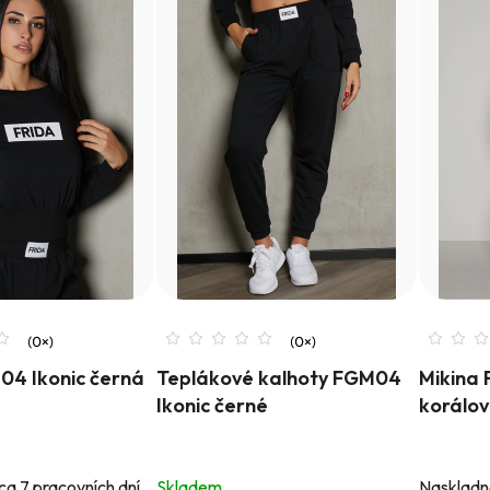
04 Ikonic černá
Teplákové kalhoty FGM04
Mikina 
Ikonic černé
korálo
ca 7 pracovních dní
Skladem
Naskladně