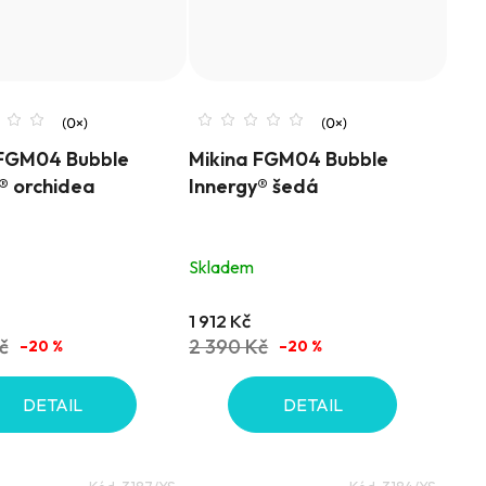
 FGM04 Bubble
Mikina FGM04 Bubble
® orchidea
Innergy® šedá
Skladem
1 912 Kč
č
2 390 Kč
–20 %
–20 %
DETAIL
DETAIL