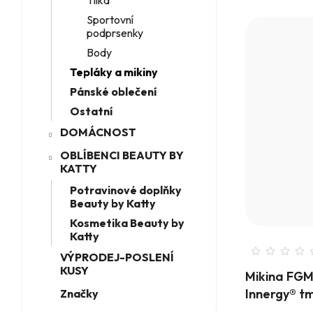
Tílka
Sportovní
podprsenky
Body
Tepláky a mikiny
Pánské oblečení
Ostatní
DOMÁCNOST
OBLÍBENCI BEAUTY BY
KATTY
Potravinové doplňky
Beauty by Katty
Kosmetika Beauty by
Katty
VÝPRODEJ-POSLENÍ
KUSY
Mikina FGM
Innergy® t
Značky