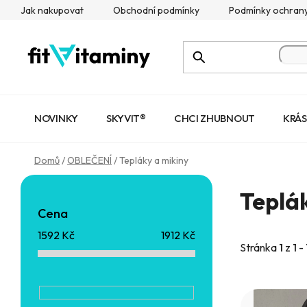
Přejít
Jak nakupovat
Obchodní podmínky
Podmínky ochrany
na
obsah
NOVINKY
SKYVIT®
CHCI ZHUBNOUT
KRÁS
Domů
/
OBLEČENÍ
/
Tepláky a mikiny
P
Teplák
o
Cena
s
1592
Kč
1912
Kč
Stránka
1
z
1
-
t
r
V