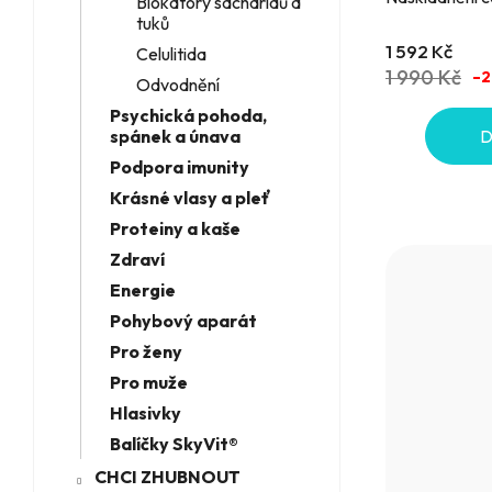
Blokátory sacharidů a
tuků
1 592 Kč
Celulitida
1 990 Kč
–2
Odvodnění
Psychická pohoda,
D
spánek a únava
Podpora imunity
Krásné vlasy a pleť
Proteiny a kaše
Zdraví
Energie
Pohybový aparát
Pro ženy
Pro muže
Hlasivky
Balíčky SkyVit®
CHCI ZHUBNOUT