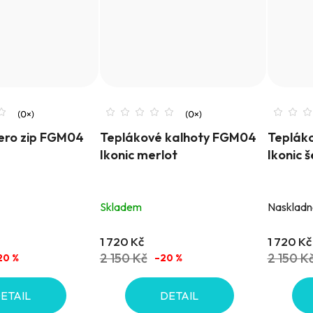
lero zip FGM04
Teplákové kalhoty FGM04
Teplák
Ikonic merlot
Ikonic 
Skladem
Naskladně
1 720 Kč
1 720 Kč
2 150 Kč
2 150 K
20 %
–20 %
ETAIL
DETAIL