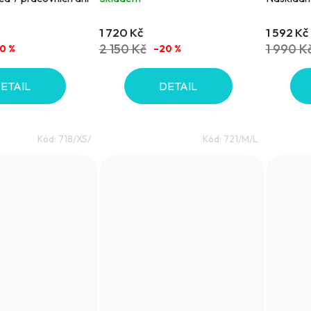
1 720 Kč
1 592 Kč
2 150 Kč
1 990 K
0 %
–20 %
ETAIL
DETAIL
Kód:
718/XS/
Kód:
721/M/L