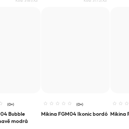
Kód:
3181/XS
Kód:
3175/XS
04 Bubble
Mikina FGM04 Ikonic bordó
Mikina 
mavě modrá