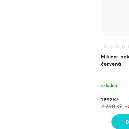
Mikina- bo
červená
Skladem
1 832 Kč
2 290 Kč
–
D