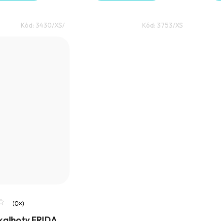
Kód:
3430/XS/
Kód:
3753/XS
kalhoty FRIDA