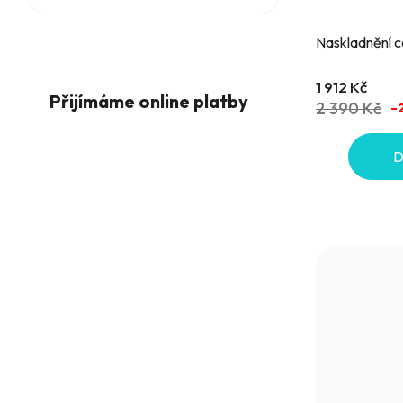
Naskladnění c
1 912 Kč
Přijímáme online platby
2 390 Kč
–
D