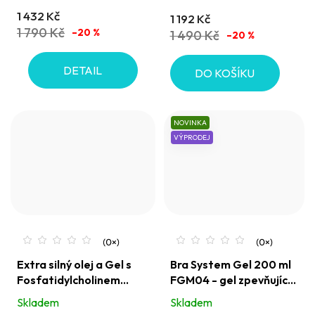
5,0
1 432 Kč
1 192 Kč
z
1 790 Kč
–20 %
1 490 Kč
–20 %
5
hvězdiček.
DETAIL
DO KOŠÍKU
NOVINKA
VÝPRODEJ
Extra silný olej a Gel s
Bra System Gel 200 ml
Fosfatidylcholinem
FGM04 - gel zpevňující
FGM04 - napomáhá
poprsí a dekolt
Skladem
Skladem
odbourávat tukové