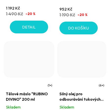
5,0
1 192 Kč
952 Kč
z
1 490 Kč
–20 %
1 190 Kč
–20 %
5
hvězdiček.
DETAIL
DO KOŠÍKU
Průměrné
Průměrné
Tělové máslo "RUBINO
Silný olej pro
hodnocení
hodnocení
DIVINO" 200 ml
odbourávání tukových
produktu
produktu
buněk s
Skladem
Skladem
je
je
Fosfatidylcholinem