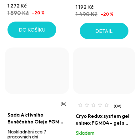
1 272 Kč
1 192 Kč
z
1 590 Kč
–20 %
1 490 Kč
–20 %
5
hvězdiček.
DO KOŠÍKU
DETAIL
Průměrné
Sada Aktivního
Cryo Redux system gel
hodnocení
Buněčného Oleje FGM04
unisex FGM04 - gel s
produktu
- olej s masažní baňkou
cryo efektem působící
Naskladnění cca 7
Skladem
je
proti celulitidě
pracovních dní
na lokalizovaný tuk