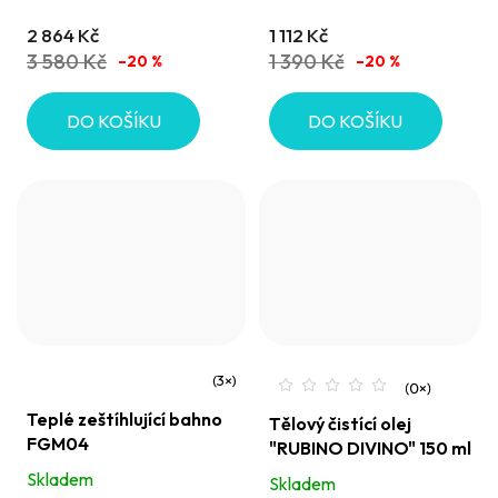
buňky
2 864 Kč
1 112 Kč
3 580 Kč
1 390 Kč
–20 %
–20 %
DO KOŠÍKU
DO KOŠÍKU
Průměrné
Teplé zeštíhlující bahno
Tělový čistící olej
hodnocení
FGM04
"RUBINO DIVINO" 150 ml
produktu
Skladem
Skladem
je