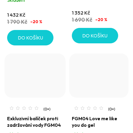
je
je
5,0
5,0
1 352 Kč
1 432 Kč
z
z
1 690 Kč
–20 %
1 790 Kč
–20 %
5
5
hvězdiček.
hvězdiček.
DO KOŠÍKU
DO KOŠÍKU
Doprava zdarma
Exkluzivní balíček proti
FGM04 Love me like
zadržování vody FGM04
you do gel