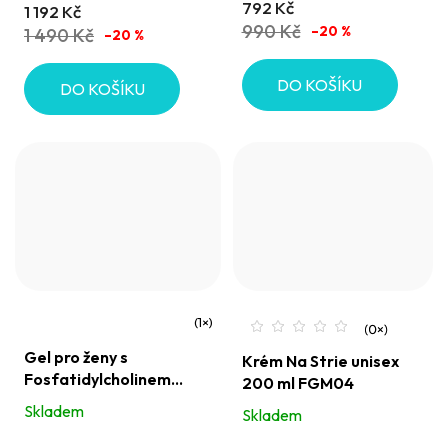
792 Kč
1 192 Kč
z
990 Kč
–20 %
1 490 Kč
–20 %
5
hvězdiček.
DO KOŠÍKU
DO KOŠÍKU
Průměrné
Gel pro ženy s
Krém Na Strie unisex
hodnocení
Fosfatidylcholinem
200 ml FGM04
produktu
FGM04 - napomáhá
Skladem
Skladem
je
odbourávat tukové
1,0
buňky