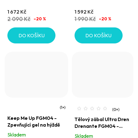
5,0
5,0
FGM04
1 672 Kč
1 592 Kč
z
z
2 090 Kč
1 990 Kč
–20 %
–20 %
5
5
hvězdiček.
hvězdiček.
DO KOŠÍKU
DO KOŠÍKU
Průměrné
Keep Me Up FGM04 -
Tělový zábal Ultra Dren
hodnocení
Zpevňující gel na hýždě
Drenante FGM04 -
produktu
chladivé obvazy
Skladem
Skladem
je