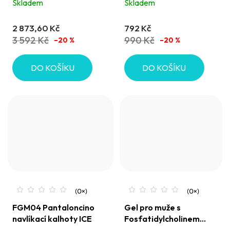
Skladem
Skladem
2 873,60 Kč
792 Kč
3 592 Kč
990 Kč
–20 %
–20 %
DO KOŠÍKU
DO KOŠÍKU
FGM04 Pantaloncino
Gel pro muže s
navlíkací kalhoty ICE
Fosfatidylcholinem
FGM04 - napomáhá