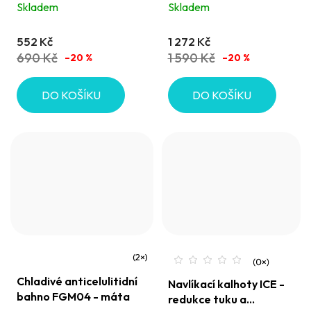
Skladem
Skladem
odbourávat tukové
buňky
552 Kč
1 272 Kč
690 Kč
1 590 Kč
–20 %
–20 %
DO KOŠÍKU
DO KOŠÍKU
Průměrné
Chladivé anticelulitidní
Navlíkací kalhoty ICE -
hodnocení
bahno FGM04 - máta
redukce tuku a
produktu