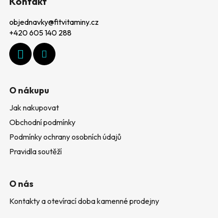
Kontakt
p
p
r
objednavky
@
fitvitaminy.cz
a
v
+420 605 140 288
k
t
y
í
v
ý
p
O nákupu
i
s
Jak nakupovat
u
Obchodní podmínky
Podmínky ochrany osobních údajů
Pravidla soutěží
O nás
Kontakty a otevírací doba kamenné prodejny