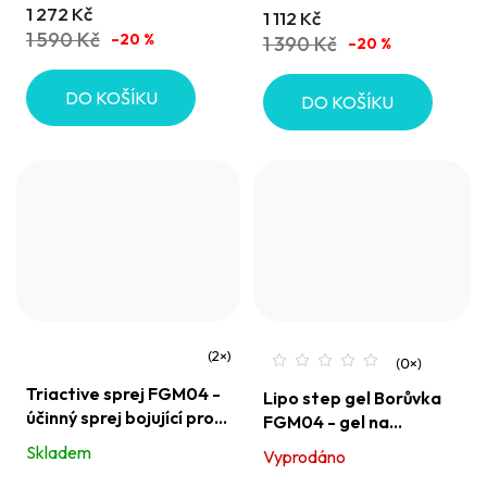
1 272 Kč
1 112 Kč
z
1 590 Kč
–20 %
1 390 Kč
–20 %
5
hvězdiček.
DO KOŠÍKU
DO KOŠÍKU
Průměrné
Triactive sprej FGM04 -
Lipo step gel Borůvka
hodnocení
účinný sprej bojující proti
FGM04 - gel na
produktu
tuku, celulitidě a
celulitidu 200 ml
Skladem
Vyprodáno
je
napomáhá odvodnění
5,0