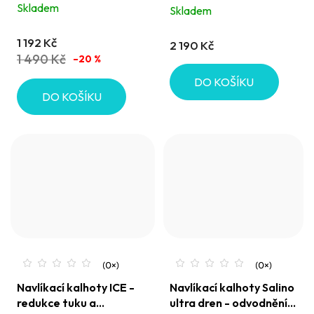
odvodnění 3+1 zdarma
Skladem
Skladem
je
5,0
1 192 Kč
2 190 Kč
z
1 490 Kč
–20 %
5
DO KOŠÍKU
hvězdiček.
DO KOŠÍKU
Navlíkací kalhoty ICE -
Navlíkací kalhoty Salino
redukce tuku a
ultra dren - odvodnění a