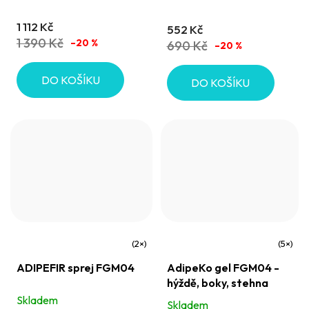
podporující odvodnění
5,0
1 112 Kč
552 Kč
z
1 390 Kč
–20 %
690 Kč
–20 %
5
hvězdiček.
DO KOŠÍKU
DO KOŠÍKU
Průměrné
Průměrné
ADIPEFIR sprej FGM04
AdipeKo gel FGM04 -
hodnocení
hodnocení
hýždě, boky, stehna
produktu
produktu
Skladem
Skladem
je
je