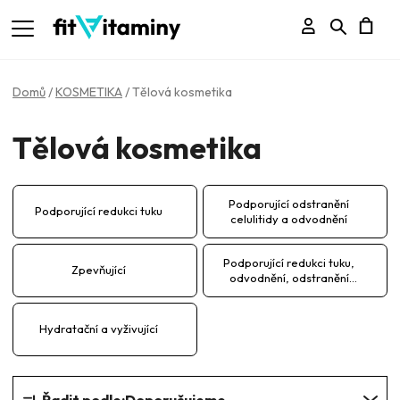
Přihlášení
Hledat
N
K
Domů
/
KOSMETIKA
/
Tělová kosmetika
Tělová kosmetika
Podporující odstranění
Podporující redukci tuku
celulitidy a odvodnění
Podporující redukci tuku,
Zpevňující
odvodnění, odstranění
celulitity
Hydratační a vyživující
Ř
Řadit podle:
Doporučujeme