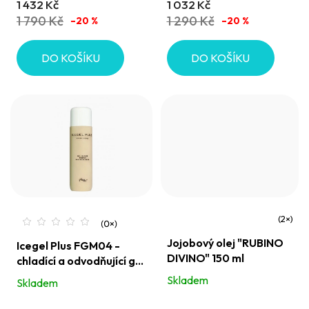
k
1 432 Kč
1 032 Kč
z
z
t
1 790 Kč
1 290 Kč
–20 %
–20 %
5
5
ů
hvězdiček.
hvězdiček.
DO KOŠÍKU
DO KOŠÍKU
Průměrné
Jojobový olej "RUBINO
Icegel Plus FGM04 -
hodnocení
DIVINO" 150 ml
chladící a odvodňující gel
produktu
na nohy
Skladem
Skladem
je
5,0