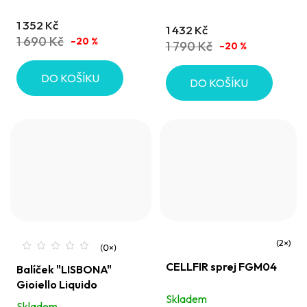
5,0
5,0
1 352 Kč
1 432 Kč
z
z
1 690 Kč
–20 %
1 790 Kč
–20 %
5
5
hvězdiček.
hvězdiček.
DO KOŠÍKU
DO KOŠÍKU
Průměrné
CELLFIR sprej FGM04
Balíček "LISBONA"
hodnocení
Gioiello Liquido
produktu
Skladem
Skladem
je