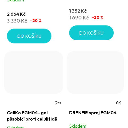
5,0
1 352 Kč
2 664 Kč
z
1 690 Kč
–20 %
3 330 Kč
–20 %
5
hvězdiček.
DO KOŠÍKU
DO KOŠÍKU
Průměrné
Průměrné
CellKo FGM04- gel
DRENFIR sprej FGM04
hodnocení
hodnocení
působící proti celulitidě
produktu
produktu
Skladem
Skladem