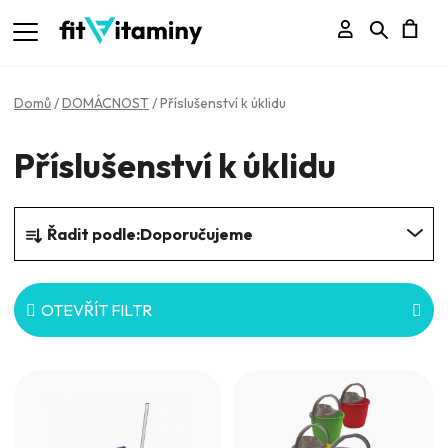
Přihlášení
Hledat
N
K
Domů
/
DOMÁCNOST
/
Příslušenství k úklidu
Příslušenství k úklidu
Ř
Řadit podle:
Doporučujeme
a
z
e
OTEVŘÍT FILTR
n
V
í
ý
p
p
r