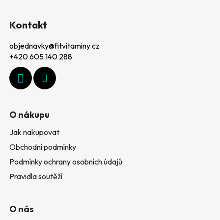
l
Z
á
á
d
Kontakt
p
a
c
objednavky
@
fitvitaminy.cz
a
í
+420 605 140 288
t
p
r
í
v
k
y
O nákupu
v
ý
Jak nakupovat
p
Obchodní podmínky
i
Podmínky ochrany osobních údajů
s
u
Pravidla soutěží
O nás