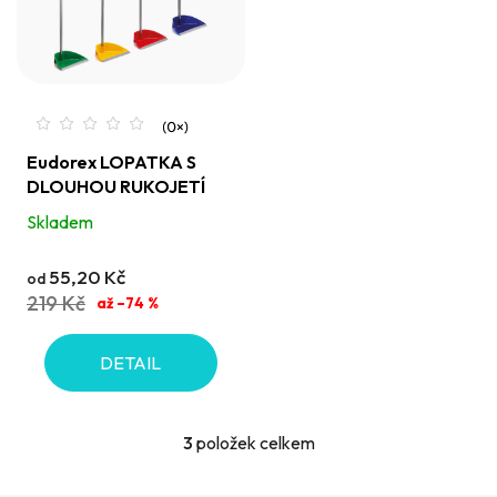
Eudorex LOPATKA S
DLOUHOU RUKOJETÍ
Skladem
55,20 Kč
od
219 Kč
až –74 %
DETAIL
3
položek celkem
O
v