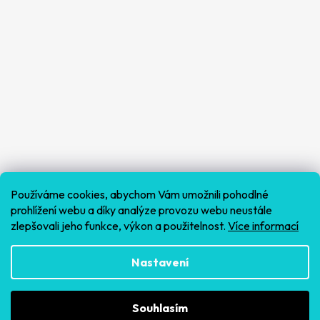
Používáme cookies, abychom Vám umožnili pohodlné
prohlížení webu a díky analýze provozu webu neustále
zlepšovali jeho funkce, výkon a použitelnost.
Více informací
Sledovat na Instagramu
Nastavení
Souhlasím
Vytvořil Shoptet