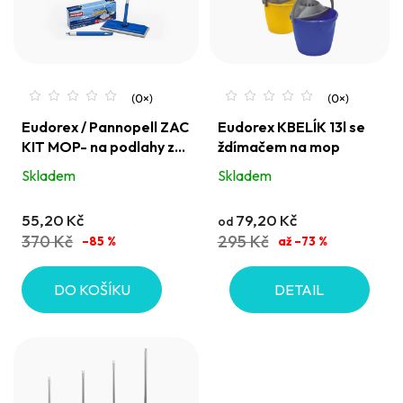
i
o
s
d
p
u
r
k
o
t
Eudorex / Pannopell ZAC
Eudorex KBELÍK 13l se
KIT MOP- na podlahy za
ždímačem na mop
d
ů
sucha
Skladem
Skladem
u
k
55,20 Kč
79,20 Kč
od
t
370 Kč
295 Kč
–85 %
až –73 %
ů
DO KOŠÍKU
DETAIL