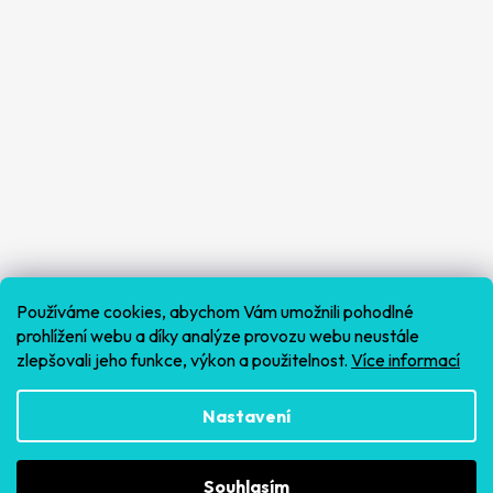
Používáme cookies, abychom Vám umožnili pohodlné
prohlížení webu a díky analýze provozu webu neustále
zlepšovali jeho funkce, výkon a použitelnost.
Více informací
Sledovat na Instagramu
Nastavení
Souhlasím
Vytvořil Shoptet