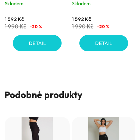
FGM04 Innergy® černé
FGM04 Innergy® černé
Skladem
Skladem
1 592 Kč
1 592 Kč
1 990 Kč
1 990 Kč
–20 %
–20 %
DETAIL
DETAIL
Podobné produkty