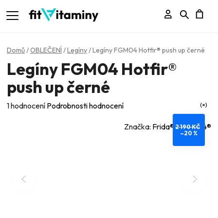
Přihlášení
Hledat
N
K
Domů
/
OBLEČENÍ
/
Legíny
/
Legíny FGM04 Hotfir® push up černé
Legíny FGM04 Hotfir®
push up černé
Průměrné
1 hodnocení
Podrobnosti hodnocení
hodnocení
Značka:
Frida® - FGM04®
2 190 KČ
produktu
–20 %
je
5,0
z
5
hvězdiček.