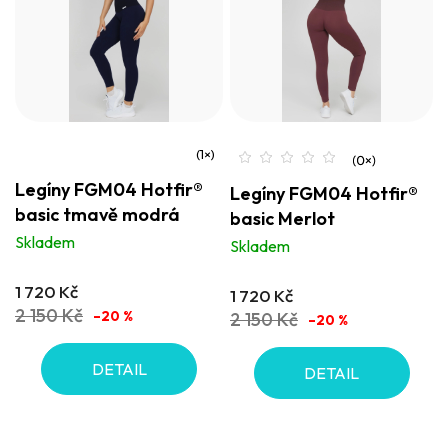
Průměrné
Legíny FGM04 Hotfir®
Legíny FGM04 Hotfir®
hodnocení
basic tmavě modrá
basic Merlot
produktu
Skladem
Skladem
je
5,0
1 720 Kč
1 720 Kč
z
2 150 Kč
–20 %
2 150 Kč
–20 %
5
hvězdiček.
DETAIL
DETAIL