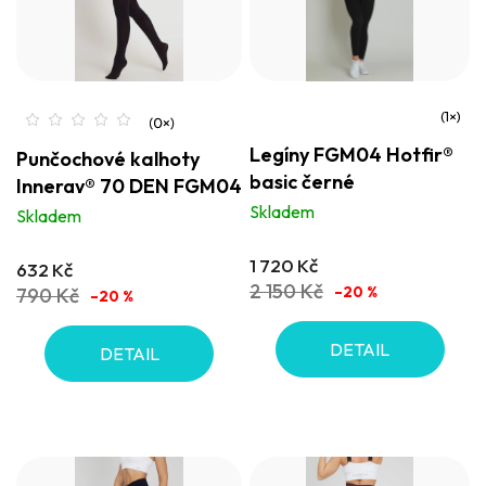
Průměrné
Legíny FGM04 Hotfir®
Punčochové kalhoty
hodnocení
basic černé
Innergy® 70 DEN FGM04
produktu
Skladem
Skladem
je
5,0
1 720 Kč
632 Kč
z
2 150 Kč
–20 %
790 Kč
–20 %
5
hvězdiček.
DETAIL
DETAIL