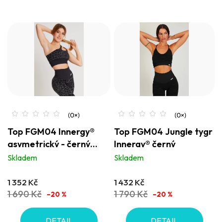
Top FGM04 Innergy®
Top FGM04 Jungle tygr
asymetrický - černý
Innergy® černý
krokodýl
Skladem
Skladem
1 352 Kč
1 432 Kč
1 690 Kč
1 790 Kč
–20 %
–20 %
DETAIL
DETAIL