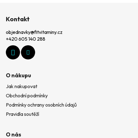
Z
á
Kontakt
p
objednavky
@
fitvitaminy.cz
a
+420 605 140 288
t
í
O nákupu
Jak nakupovat
Obchodní podmínky
Podmínky ochrany osobních údajů
Pravidla soutěží
O nás