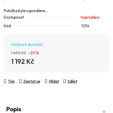
z
Položka byla vyprodána…
5
Dostupnost
Vyprodáno
hvězdiček.
Kód:
1234
Možnosti doručení
1 490 Kč
–20 %
1 192 Kč
Měrná cena:
Tisk
Zeptat se
Hlídat
Sdílet
Popis