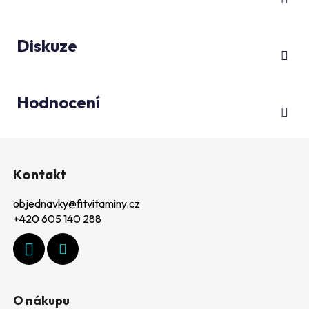
Diskuze
Hodnocení
Z
á
Kontakt
p
objednavky
@
fitvitaminy.cz
a
+420 605 140 288
t
í
O nákupu