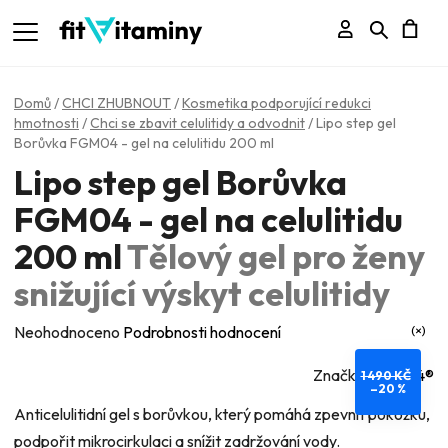
Přihlášení
Hledat
N
K
Domů
/
CHCI ZHUBNOUT
/
Kosmetika podporující redukci
hmotnosti
/
Chci se zbavit celulitidy a odvodnit
/
Lipo step gel
Borůvka FGM04 - gel na celulitidu 200 ml
Lipo step gel Borůvka
FGM04 - gel na celulitidu
200 ml
Tělový gel pro ženy
snižující výskyt celulitidy
Průměrné
Neohodnoceno
Podrobnosti hodnocení
hodnocení
Značka:
FGM04®
1 490 KČ
produktu
–20 %
je
Anticelulitidní gel s borůvkou, který pomáhá zpevnit pokožku,
0,0
podpořit mikrocirkulaci a snížit zadržování vody.