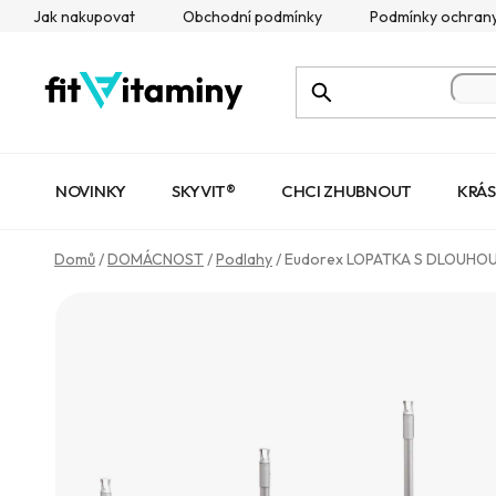
Přejít
Jak nakupovat
Obchodní podmínky
Podmínky ochrany
na
obsah
NOVINKY
SKYVIT®
CHCI ZHUBNOUT
KRÁS
Domů
/
DOMÁCNOST
/
Podlahy
/
Eudorex LOPATKA S DLOUHOU