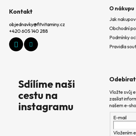
Z
O nákupu
á
Kontakt
Jak nakupov
p
objednavky
@
fitvitaminy.cz
Obchodní po
a
+420 605 140 288
Podmínky oc
t
Pravidla sout
í
Odebírat
Sdílíme naši
cestu na
Vložte svůj
zasílat info
instagramu
našem e-sho
E-mail
Vložením e