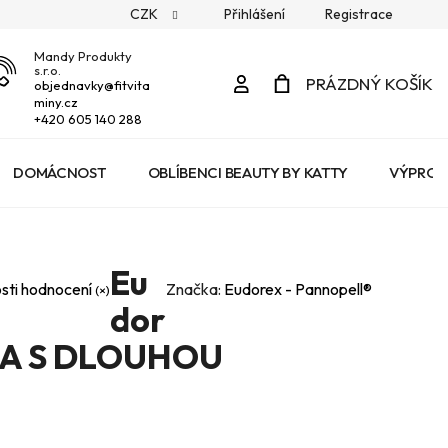
CZK
Přihlášení
Registrace
Mandy Produkty
s.r.o.
Přihlášení
PRÁZDNÝ KOŠÍK
objednavky
@
fitvita
miny.cz
NÁKUPNÍ
+420 605 140 288
KOŠÍK
DOMÁCNOST
OBLÍBENCI BEAUTY BY KATTY
VÝPROD
Eu
sti hodnocení
Značka:
Eudorex - Pannopell®
dor
KA S DLOUHOU