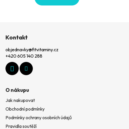
Z
á
Kontakt
p
objednavky
@
fitvitaminy.cz
a
+420 605 140 288
t
í
O nákupu
Jak nakupovat
Obchodní podmínky
Podmínky ochrany osobních údajů
Pravidla soutěží