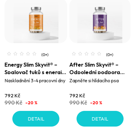
Energy Slim Skyvit® –
After Slim Skyvit® –
Spalovač tuků s energií
Odpolední podpora
navíc
spalování tuků
Naskladnění 3-4 pracovní dny
Zapněte si hlídacího psa
792 Kč
792 Kč
990 Kč
990 Kč
–20 %
–20 %
DETAIL
DETAIL