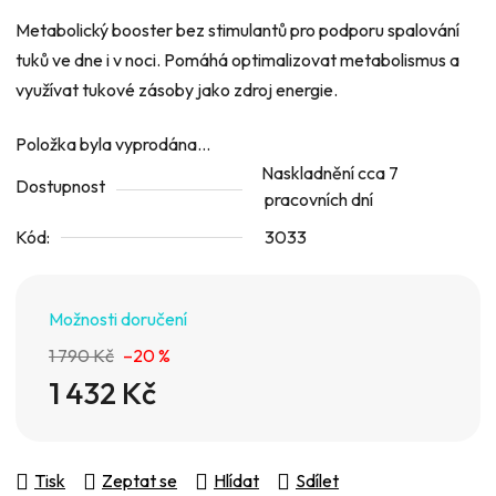
Metabolický booster bez stimulantů pro podporu spalování
tuků ve dne i v noci. Pomáhá optimalizovat metabolismus a
využívat tukové zásoby jako zdroj energie.
Položka byla vyprodána…
Naskladnění cca 7
Dostupnost
pracovních dní
Kód:
3033
Možnosti doručení
1 790 Kč
–20 %
1 432 Kč
Měrná cena:
Tisk
Zeptat se
Hlídat
Sdílet