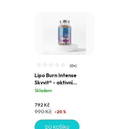
Lipo Burn Intense
Skyvit® - aktivní
podpora metabolismu,
Skladem
spalovač se stimulanty
792 Kč
990 Kč
–20 %
DO KOŠÍKU