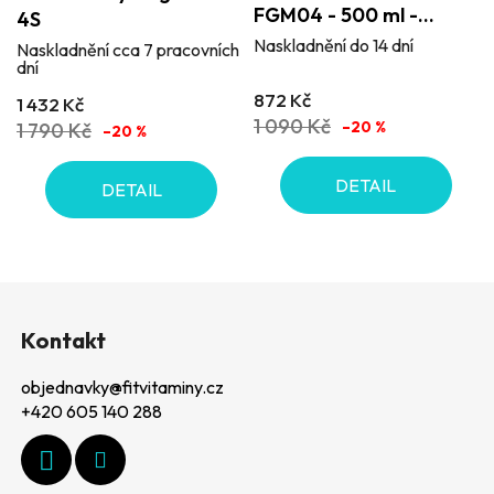
FGM04 - 500 ml -
4S
produktu
tekutý spalovač tuků
Naskladnění do 14 dní
Naskladnění cca 7 pracovních
je
dní
5,0
872 Kč
1 432 Kč
z
1 090 Kč
–20 %
1 790 Kč
–20 %
5
hvězdiček.
DETAIL
DETAIL
Z
á
Kontakt
p
objednavky
@
fitvitaminy.cz
a
+420 605 140 288
t
í