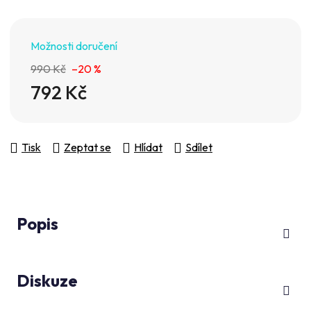
hvězdiček.
Možnosti doručení
990 Kč
–20 %
792 Kč
Měrná cena:
Tisk
Zeptat se
Hlídat
Sdílet
Popis
Diskuze