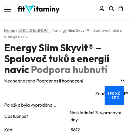
Přihlášení
Hledat
N
K
Domů
/
CHCI ZHUBNOUT
/
Energy Slim Skyvit® – Spalovač tuků s
energií navíc
Energy Slim Skyvit® –
Spalovač tuků s energií
navíc
Podpora hubnutí
Průměrné
Neohodnoceno
Podrobnosti hodnocení
hodnocení
Značka:
SkyVit®️
990 KČ
produktu
–20 %
je
Položka byla vyprodána…
0,0
Naskladnění 3-4 pracovní
Dostupnost
dny
z
5
Kód:
3612