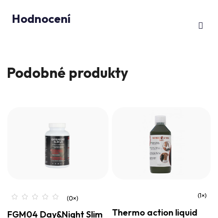
Hodnocení
Podobné produkty
Průměrné
Thermo action liquid
FGM04 Day&Night Slim
hodnocení