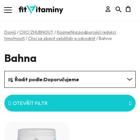
Přihlášení
Hledat
N
K
Domů
/
CHCI ZHUBNOUT
/
Kosmetika podporující redukci
hmotnosti
/
Chci se zbavit celulitidy a odvodnit
/
Bahna
Bahna
Ř
Řadit podle:
Doporučujeme
a
z
e
OTEVŘÍT FILTR
n
V
í
ý
p