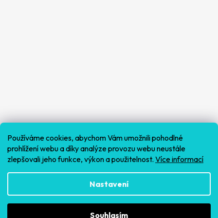
Používáme cookies, abychom Vám umožnili pohodlné
prohlížení webu a díky analýze provozu webu neustále
zlepšovali jeho funkce, výkon a použitelnost.
Více informací
Sledovat na Instagramu
Nastavení
Souhlasím
Vytvořil Shoptet