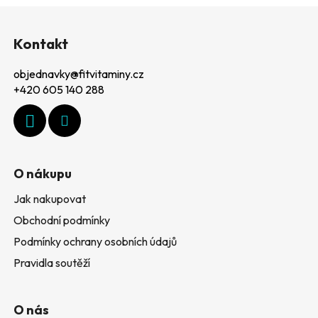
l
Z
á
á
d
Kontakt
p
a
c
objednavky
@
fitvitaminy.cz
a
í
+420 605 140 288
t
p
r
í
v
k
y
O nákupu
v
ý
Jak nakupovat
p
Obchodní podmínky
i
Podmínky ochrany osobních údajů
s
u
Pravidla soutěží
O nás