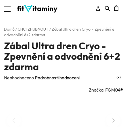
Přihlášení
Hledat
N
K
Domů
/
CHCI ZHUBNOUT
/
Zábal Ultra dren Cryo - Zpevnění a
odvodnění 6+2 zdarma
Zábal Ultra dren Cryo -
Zpevnění a odvodnění 6+2
zdarma
Průměrné
Neohodnoceno
Podrobnosti hodnocení
hodnocení
Značka:
FGM04®
produktu
je
0,0
z
5