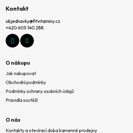
á
Kontakt
p
objednavky
@
fitvitaminy.cz
a
+420 605 140 288
t
í
O nákupu
Jak nakupovat
Obchodní podmínky
Podmínky ochrany osobních údajů
Pravidla soutěží
O nás
Kontakty a otevírací doba kamenné prodejny