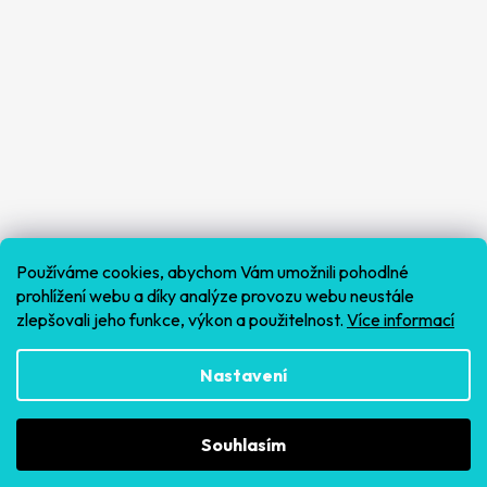
Používáme cookies, abychom Vám umožnili pohodlné
prohlížení webu a díky analýze provozu webu neustále
zlepšovali jeho funkce, výkon a použitelnost.
Více informací
Sledovat na Instagramu
Nastavení
Souhlasím
Vytvořil Shoptet
Copyright 2026
Fitvitaminy
. Všechna práva vyhrazena.