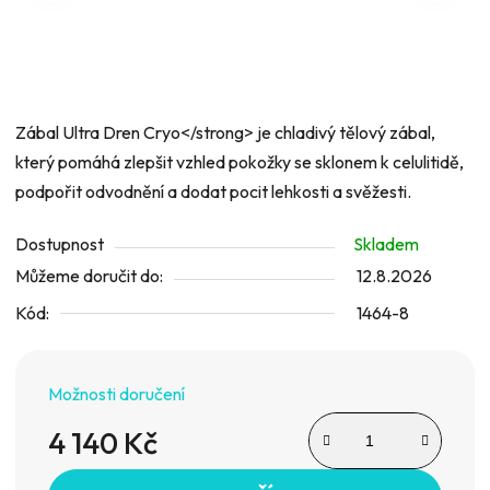
hvězdiček.
Zábal Ultra Dren Cryo
</strong>
je chladivý tělový zábal,
který pomáhá zlepšit vzhled pokožky se sklonem k celulitidě,
podpořit odvodnění a dodat pocit lehkosti a svěžesti.
Dostupnost
Skladem
Můžeme doručit do:
12.8.2026
Kód:
1464-8
Možnosti doručení
4 140 Kč
Měrná cena: