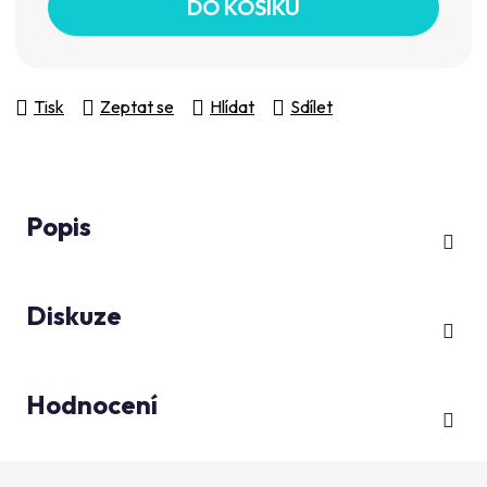
DO KOŠÍKU
Tisk
Zeptat se
Hlídat
Sdílet
Popis
Diskuze
Hodnocení
Z