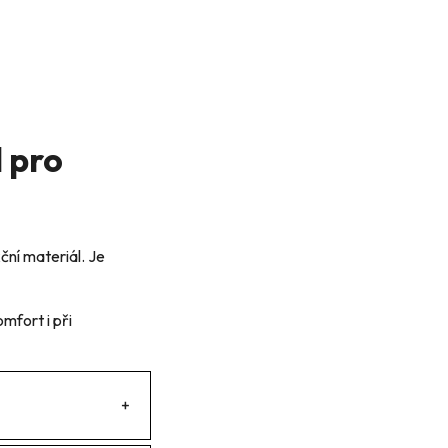
 pro
ní materiál. Je
mfort i při
+