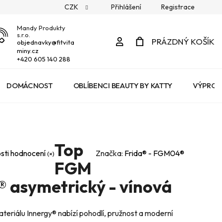
CZK
Přihlášení
Registrace
Mandy Produkty
s.r.o.
Přihlášení
PRÁZDNÝ KOŠÍK
objednavky
@
fitvita
miny.cz
NÁKUPNÍ
+420 605 140 288
KOŠÍK
DOMÁCNOST
OBLÍBENCI BEAUTY BY KATTY
VÝPROD
Top
sti hodnocení
Značka:
Frida® - FGM04®
FGM
® asymetrický - vínová
ateriálu Innergy® nabízí pohodlí, pružnost a moderní