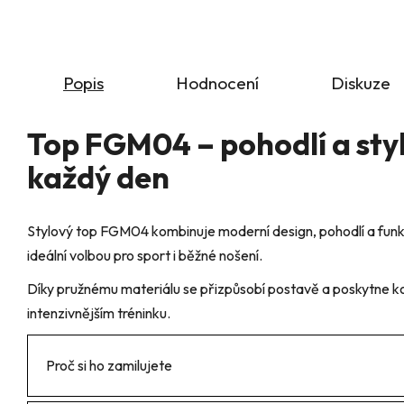
Popis
Hodnocení
Diskuze
Top FGM04 – pohodlí a styl
každý den
Stylový top FGM04 kombinuje moderní design, pohodlí a funkč
ideální volbou pro sport i běžné nošení.
Díky pružnému materiálu se přizpůsobí postavě a poskytne ko
intenzivnějším tréninku.
Proč si ho zamilujete