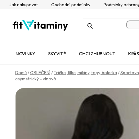
Přejít
Jak nakupovat
Obchodní podmínky
Podmínky ochrany
na
obsah
NOVINKY
SKYVIT®
CHCI ZHUBNOUT
KRÁS
Domů
/
OBLEČENÍ
/
Trička, tílka, mikiny, topy, bolerka
/
Sportovn
asymetrický - vínová