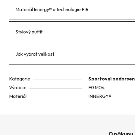
Materiál Innergy® a technologie FIR
Stylový outfit
Jak vybrat velikost
Kategorie
Sportovní podprsen
Výrobce
FGM04
Materiál
INNERGY®
Z
O nákupu