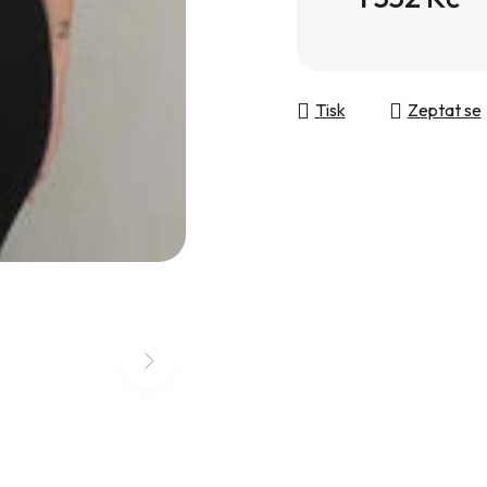
Měrná cena:
Tisk
Zeptat se