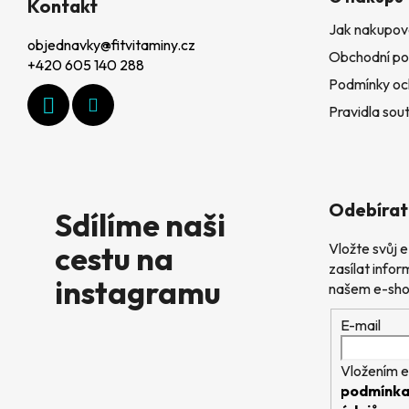
á
Kontakt
Jak nakupov
p
objednavky
@
fitvitaminy.cz
Obchodní po
a
+420 605 140 288
Podmínky oc
t
Pravidla sout
í
Odebírat
Sdílíme naši
cestu na
Vložte svůj
zasílat info
instagramu
našem e-sho
E-mail
Vložením e
podmínka