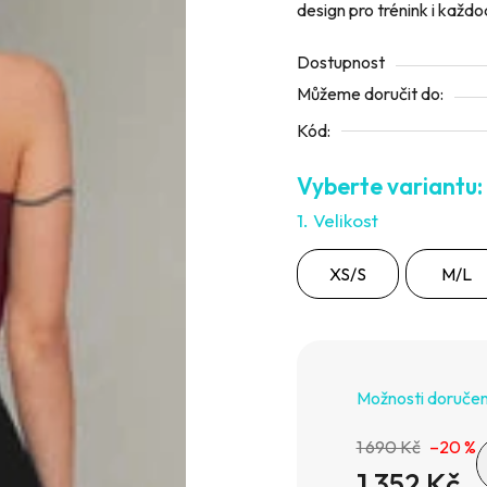
design pro trénink i každo
5
hvězdiček.
Dostupnost
Můžeme doručit do:
Kód:
1. Velikost
XS/S
M/L
Možnosti doručen
1 690 Kč
–20 %
1 352 Kč