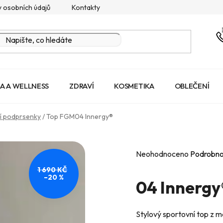
 osobních údajů
Kontakty
A A WELLNESS
ZDRAVÍ
KOSMETIKA
OBLEČENÍ
í podprsenky
/
Top FGM04 Innergy®
Průměrné
Neohodnoceno
Podrobno
hodnocení
1 690 KČ
–20 %
produktu
04 Innergy
je
0,0
Stylový sportovní top z m
z