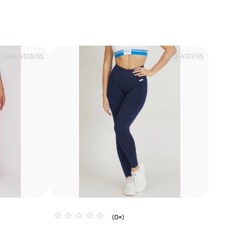
Kód:
4128/XS
Kód:
4131/XS