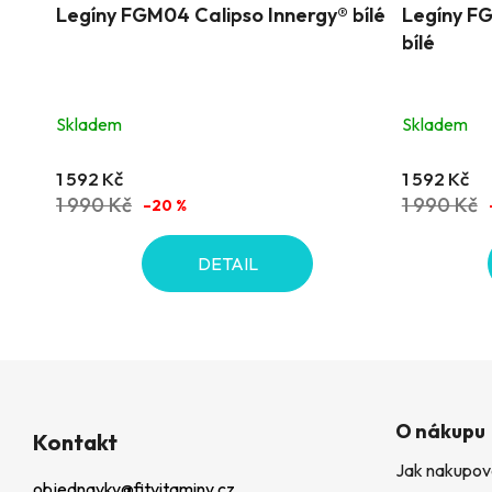
Legíny FGM04 Calipso Innergy® bílé
Legíny FG
bílé
Skladem
Skladem
1 592 Kč
1 592 Kč
1 990 Kč
1 990 Kč
–20 %
DETAIL
Z
O nákupu
á
Kontakt
Jak nakupov
p
objednavky
@
fitvitaminy.cz