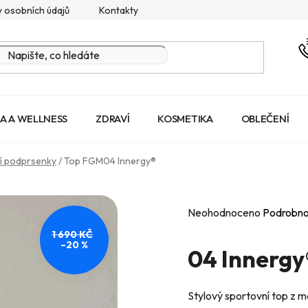
 osobních údajů
Kontakty
A A WELLNESS
ZDRAVÍ
KOSMETIKA
OBLEČENÍ
í podprsenky
/
Top FGM04 Innergy®
Průměrné
Neohodnoceno
Podrobno
hodnocení
1 690 KČ
–20 %
produktu
04 Innergy®
je
0,0
Stylový sportovní top z m
z