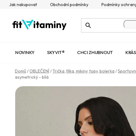
Přejít
Jak nakupovat
Obchodní podmínky
Podmínky ochrany
na
obsah
NOVINKY
SKYVIT®
CHCI ZHUBNOUT
KRÁS
Domů
/
OBLEČENÍ
/
Trička, tílka, mikiny, topy, bolerka
/
Sportovn
asymetrický - bílá