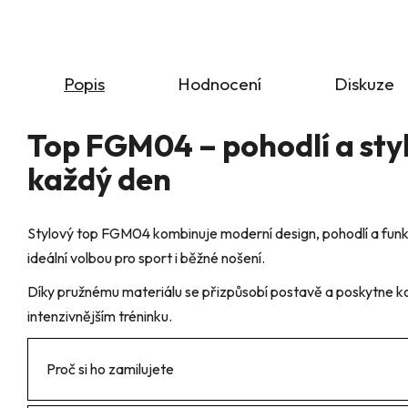
Popis
Hodnocení
Diskuze
Top FGM04 – pohodlí a styl
každý den
Stylový top FGM04 kombinuje moderní design, pohodlí a funkč
ideální volbou pro sport i běžné nošení.
Díky pružnému materiálu se přizpůsobí postavě a poskytne ko
intenzivnějším tréninku.
Proč si ho zamilujete