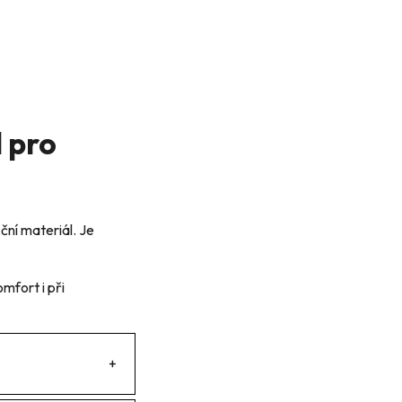
 pro
ní materiál. Je
mfort i při
+