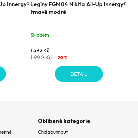
Up Innergy®
Legíny FGM04 Nikita All-Up Innergy®
tmavě modré
Skladem
1 592 Kč
1 990 Kč
–20 %
DETAIL
Oblíbené kategorie
amenné
Chci zbuhnout