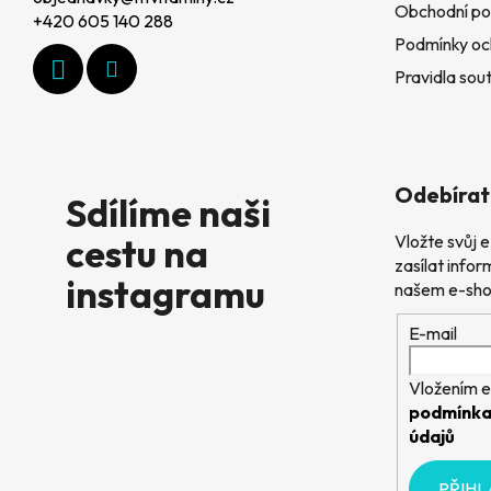
Obchodní po
a
+420 605 140 288
Podmínky oc
t
Pravidla sout
í
Odebírat
Sdílíme naši
cestu na
Vložte svůj
zasílat info
instagramu
našem e-sho
E-mail
Vložením e
podmínka
údajů
PŘIHL