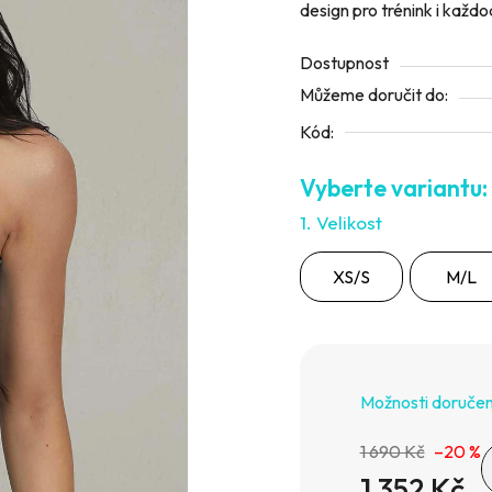
design pro trénink i každo
5
hvězdiček.
Dostupnost
Můžeme doručit do:
Kód:
1. Velikost
XS/S
M/L
Možnosti doručen
1 690 Kč
–20 %
1 352 Kč