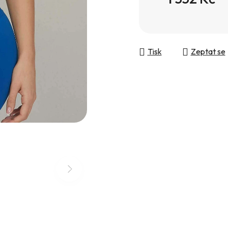
Měrná cena:
Tisk
Zeptat se