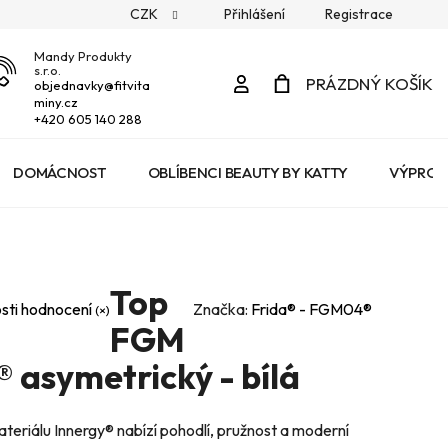
CZK
Přihlášení
Registrace
Mandy Produkty
s.r.o.
Přihlášení
PRÁZDNÝ KOŠÍK
objednavky
@
fitvita
miny.cz
NÁKUPNÍ
+420 605 140 288
KOŠÍK
DOMÁCNOST
OBLÍBENCI BEAUTY BY KATTY
VÝPROD
Top
sti hodnocení
Značka:
Frida® - FGM04®
FGM
 asymetrický - bílá
ateriálu Innergy® nabízí pohodlí, pružnost a moderní