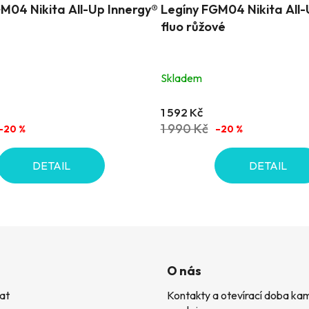
M04 Nikita All-Up Innergy®
Legíny FGM04 Nikita All-
fluo růžové
Skladem
1 592 Kč
1 990 Kč
–20 %
–20 %
DETAIL
DETAIL
O nás
at
Kontakty a otevírací doba k