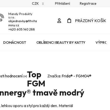
CZK
Přihlášení
Registrace
Mandy Produkty
s.r.o.
Přihlášení
PRÁZDNÝ KOŠÍK
objednavky
@
fitvita
miny.cz
NÁKUPNÍ
+420 605 140 288
KOŠÍK
DOMÁCNOST
OBLÍBENCI BEAUTY BY KATTY
VÝPROD
Top
sti hodnocení
Značka:
Frida® - FGM04®
FGM
Innergy® tmavě modrý
 lehkou oporu a styl pro každý den. Materiál