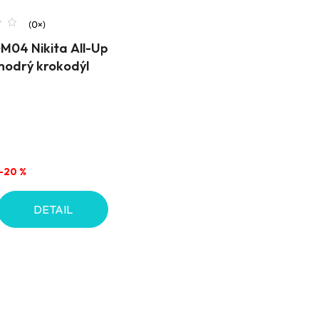
M04 Nikita All-Up
modrý krokodýl
–20 %
DETAIL