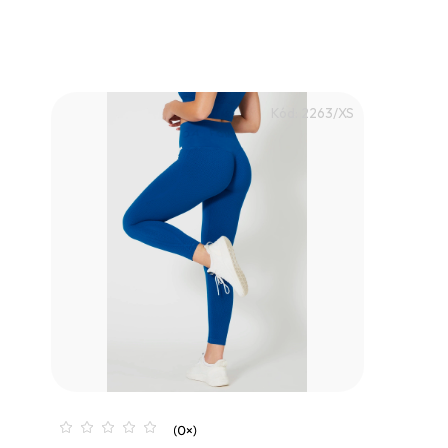
Kód:
2263/XS