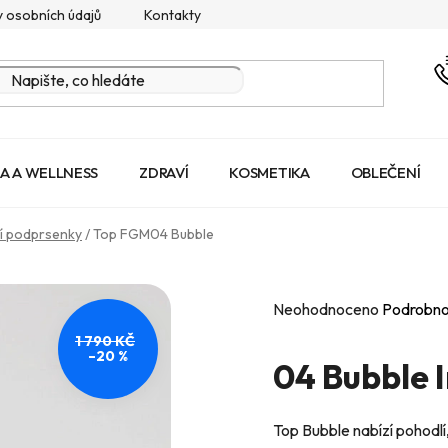
 osobních údajů
Kontakty
A A WELLNESS
ZDRAVÍ
KOSMETIKA
OBLEČENÍ
í podprsenky
/
Top FGM04 Bubble
Průměrné
Neohodnoceno
Podrobno
hodnocení
1 790 KČ
–20 %
produktu
04 Bubble 
je
0,0
Top Bubble nabízí pohodlí,
z