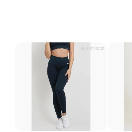
Kód:
3163/XS