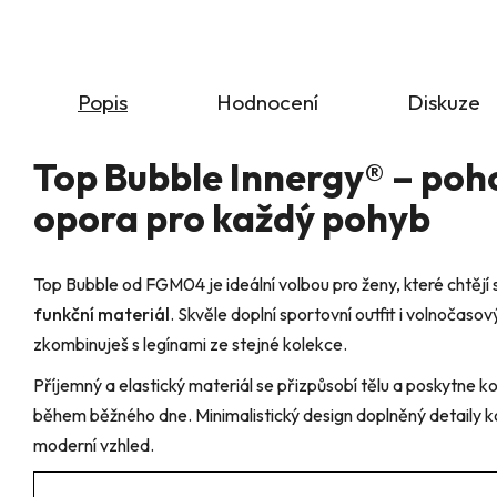
Popis
Hodnocení
Diskuze
Top Bubble Innergy® – pohod
opora pro každý pohyb
Top Bubble od FGM04 je ideální volbou pro ženy, které chtějí 
funkční materiál
. Skvěle doplní sportovní outfit i volnočaso
zkombinuješ s legínami ze stejné kolekce.
Příjemný a elastický materiál se přizpůsobí tělu a poskytne kom
během běžného dne. Minimalistický design doplněný detaily k
moderní vzhled.