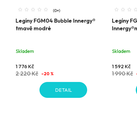
Legíny FGM04 Bubble Innergy®
Legíny FG
tmavě modré
Innergy®
Skladem
Skladem
1 776 Kč
1 592 Kč
2 220 Kč
1 990 Kč
–20 %
DETAIL