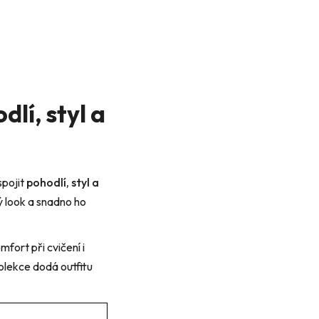
lí, styl a
spojit
pohodlí, styl a
vý look a snadno ho
fort při cvičení i
olekce dodá outfitu