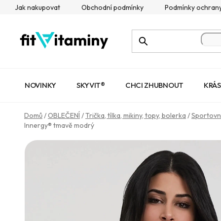
Přejít
Jak nakupovat
Obchodní podmínky
Podmínky ochrany
na
obsah
NOVINKY
SKYVIT®
CHCI ZHUBNOUT
KRÁS
Domů
/
OBLEČENÍ
/
Trička, tílka, mikiny, topy, bolerka
/
Sportovn
Innergy® tmavě modrý