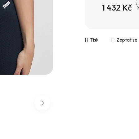
1 432 Kč
Měrná cena:
Tisk
Zeptat se