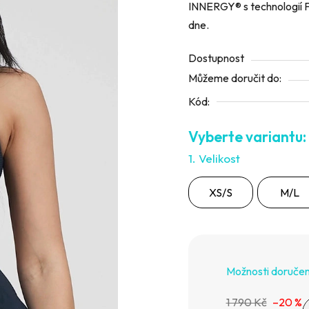
INNERGY® s technologií FI
5
dne.
hvězdiček.
Dostupnost
Můžeme doručit do:
Kód:
1. Velikost
XS/S
M/L
Možnosti doručen
1 790 Kč
–20 %