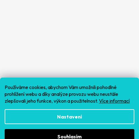
Používáme cookies, abychom Vám umožnili pohodlné
prohlížení webu a díky analýze provozu webu neustále
zlepšovali jeho funkce, výkon a použitelnost.
Více informací
Sledovat na Instagramu
Nastavení
Souhlasím
Vytvořil Shoptet