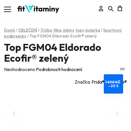
Přihlášení
Hledat
N
K
Domů
/
OBLEČENÍ
/
Trička, tílka, mikiny, topy, bolerka
/
Sportovní
podprsenky
/
Top FGM04 Eldorado Ecofir® zelený
Top FGM04 Eldorado
Ecofir® zelený
Průměrné
Neohodnoceno
Podrobnosti hodnocení
hodnocení
Značka:
Frida® - FGM04®
1 690 KČ
produktu
–20 %
je
0,0
z
5
hvězdiček.