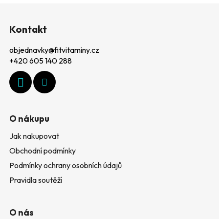
Z
á
Kontakt
p
objednavky
@
fitvitaminy.cz
a
+420 605 140 288
t
í
O nákupu
Jak nakupovat
Obchodní podmínky
Podmínky ochrany osobních údajů
Pravidla soutěží
O nás