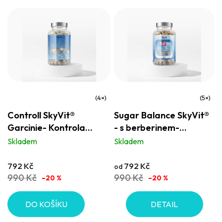
Průměrné
Průměrné
Controll SkyVit®
Sugar Balance SkyVit®
hodnocení
hodnocení
Garcinie- Kontrola
- s berberinem-
produktu
produktu
tělesné hmotnosti a
kontrola glukózy pro
Skladem
Skladem
je
je
potlačení chuti k jídlu
zdravý metabolismus
5,0
5,0
792 Kč
792 Kč
od
z
z
990 Kč
990 Kč
–20 %
–20 %
5
5
hvězdiček.
hvězdiček.
DO KOŠÍKU
DETAIL