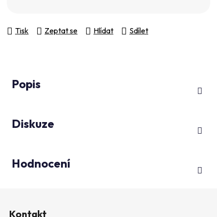
Měrná cena:
Tisk
Zeptat se
Hlídat
Sdílet
Popis
Diskuze
Hodnocení
Z
á
Kontakt