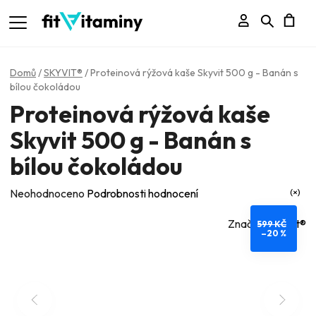
Přihlášení
Hledat
N
K
Domů
/
SKYVIT®
/
Proteinová rýžová kaše Skyvit 500 g - Banán s
bílou čokoládou
Proteinová rýžová kaše
Skyvit 500 g - Banán s
bílou čokoládou
Průměrné
Neohodnoceno
Podrobnosti hodnocení
hodnocení
Značka:
SkyVit®️
599 KČ
produktu
–20 %
je
0,0
z
5