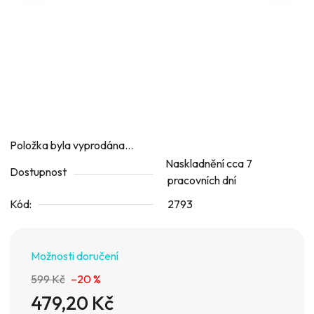
hvězdiček.
Položka byla vyprodána…
Naskladnění cca 7
Dostupnost
pracovních dní
Kód:
2793
Možnosti doručení
599 Kč
–20 %
479,20 Kč