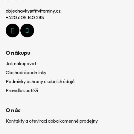
p
objednavky
@
fitvitaminy.cz
a
+420 605 140 288
t
í
O nákupu
Jak nakupovat
Obchodní podmínky
Podmínky ochrany osobních údajů
Pravidla soutěží
O nás
Kontakty a otevírací doba kamenné prodejny