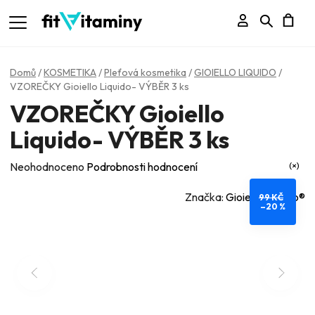
Přihlášení
Hledat
N
K
Domů
/
KOSMETIKA
/
Pleťová kosmetika
/
GIOIELLO LIQUIDO
/
VZOREČKY Gioiello Liquido- VÝBĚR 3 ks
VZOREČKY Gioiello
Liquido- VÝBĚR 3 ks
Průměrné
Neohodnoceno
Podrobnosti hodnocení
hodnocení
Značka:
Gioiello Liquido®
99 KČ
produktu
–20 %
je
0,0
z
5
hvězdiček.