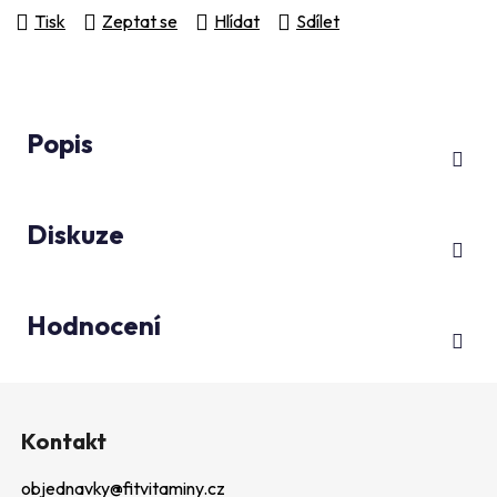
Tisk
Zeptat se
Hlídat
Sdílet
Popis
Diskuze
Hodnocení
Z
á
Kontakt
p
objednavky
@
fitvitaminy.cz