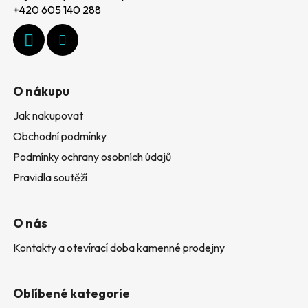
a
+420 605 140 288
t
í
O nákupu
Jak nakupovat
Obchodní podmínky
Podmínky ochrany osobních údajů
Pravidla soutěží
O nás
Kontakty a otevírací doba kamenné prodejny
Oblíbené kategorie