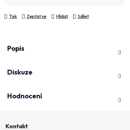
Tisk
Zeptat se
Hlídat
Sdílet
Popis
Diskuze
Hodnocení
Z
á
Kontakt