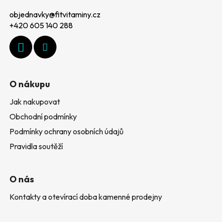
p
objednavky
@
fitvitaminy.cz
a
+420 605 140 288
t
í
O nákupu
Jak nakupovat
Obchodní podmínky
Podmínky ochrany osobních údajů
Pravidla soutěží
O nás
Kontakty a otevírací doba kamenné prodejny