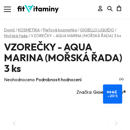
Přihlášení
Hledat
N
K
Domů
/
KOSMETIKA
/
Pleťová kosmetika
/
GIOIELLO LIQUIDO
/
Mořská řada
/
VZOREČKY - AQUA MARINA (MOŘSKÁ ŘADA) 3 ks
VZOREČKY - AQUA
MARINA (MOŘSKÁ ŘADA)
3 ks
Průměrné
Neohodnoceno
Podrobnosti hodnocení
hodnocení
Značka:
Gioiello Liquido®
99 KČ
produktu
–20 %
je
0,0
z
5