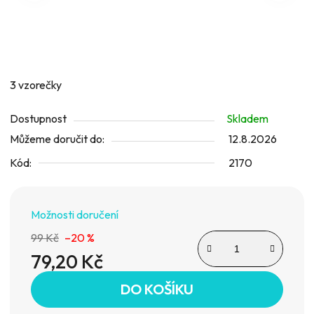
hvězdiček.
3 vzorečky
Dostupnost
Skladem
Můžeme doručit do:
12.8.2026
Kód:
2170
Možnosti doručení
99 Kč
–20 %
79,20 Kč
Měrná cena:
DO KOŠÍKU