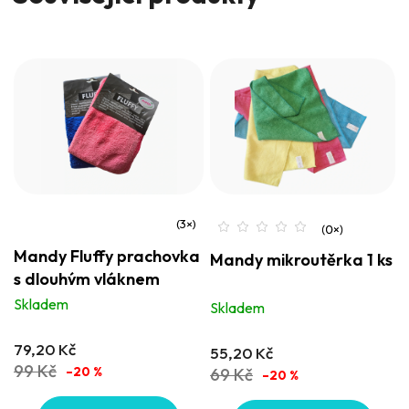
Průměrné
Mandy Fluffy prachovka
Mandy mikroutěrka 1 ks
hodnocení
s dlouhým vláknem
produktu
Skladem
Skladem
je
5,0
79,20 Kč
55,20 Kč
z
99 Kč
–20 %
69 Kč
–20 %
5
hvězdiček.