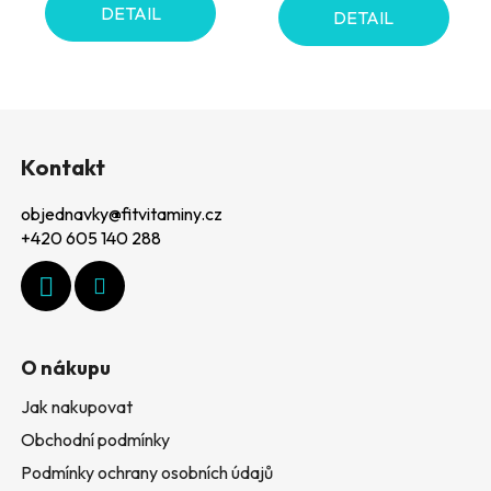
DETAIL
DETAIL
Z
á
Kontakt
p
objednavky
@
fitvitaminy.cz
a
+420 605 140 288
t
í
O nákupu
Jak nakupovat
Obchodní podmínky
Podmínky ochrany osobních údajů