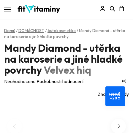
Přihlášení
Hledat
N
K
Domů
/
DOMÁCNOST
/
Autokosmetika
/
Mandy Diamond - utěrka
na karoserie a jiné hladké povrchy
Mandy Diamond - utěrka
na karoserie a jiné hladké
povrchy
Velvex hiq
Průměrné
Neohodnoceno
Podrobnosti hodnocení
hodnocení
Značka:
Mandy
195 KČ
produktu
–20 %
je
0,0
z
5