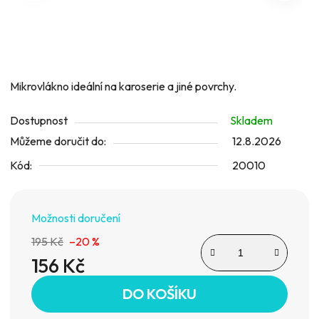
hvězdiček.
Mikrovlákno ideální na karoserie a jiné povrchy.
Dostupnost
Skladem
Můžeme doručit do:
12.8.2026
Kód:
20010
Možnosti doručení
195 Kč
–20 %
156 Kč
Měrná cena:
DO KOŠÍKU