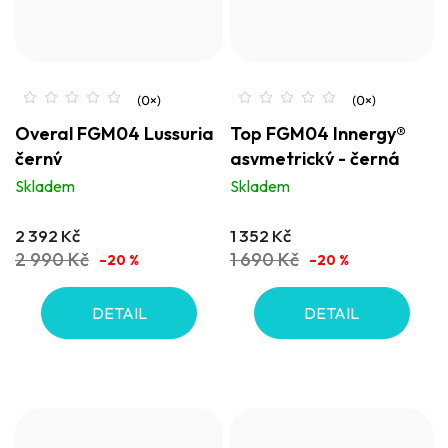
Overal FGM04 Lussuria
Top FGM04 Innergy®
černý
asymetrický - černá
Skladem
Skladem
2 392 Kč
1 352 Kč
2 990 Kč
1 690 Kč
–20 %
–20 %
DETAIL
DETAIL