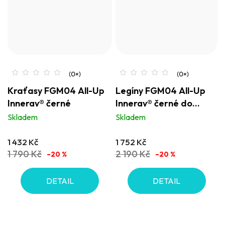
Kraťasy FGM04 All-Up
Legíny FGM04 All-Up
Innergy® černé
Innergy® černé do
zvonu
Skladem
Skladem
1 432 Kč
1 752 Kč
1 790 Kč
2 190 Kč
–20 %
–20 %
DETAIL
DETAIL