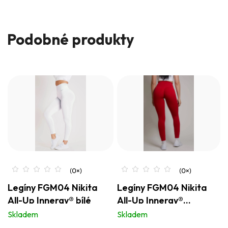
Podobné produkty
Legíny FGM04 Nikita
Legíny FGM04 Nikita
All-Up Innergy® bílé
All-Up Innergy®
jahodové
Skladem
Skladem