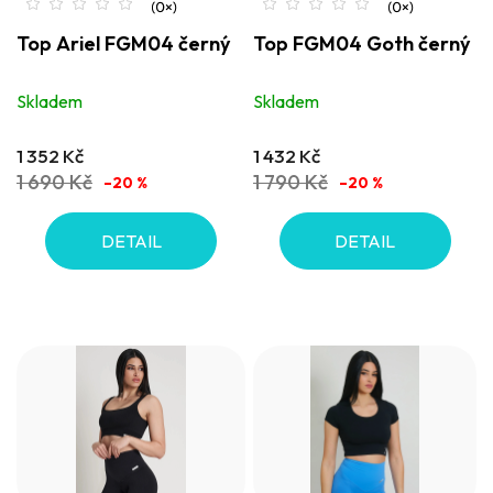
Top Ariel FGM04 černý
Top FGM04 Goth černý
Skladem
Skladem
1 352 Kč
1 432 Kč
1 690 Kč
1 790 Kč
–20 %
–20 %
DETAIL
DETAIL