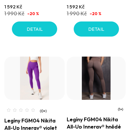
1 592 Kč
1 592 Kč
1 990 Kč
1 990 Kč
–20 %
–20 %
DETAIL
DETAIL
Průměrné
Legíny FGM04 Nikita
Legíny FGM04 Nikita
hodnocení
All-Up Innergy® hnědé
All-Up Innergy® violet
produktu