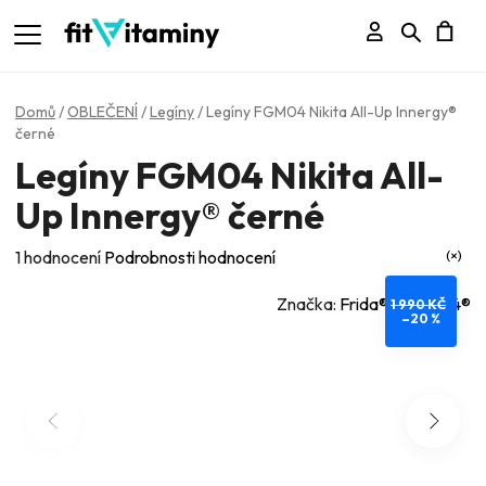
Přihlášení
Hledat
N
K
Domů
/
OBLEČENÍ
/
Legíny
/
Legíny FGM04 Nikita All-Up Innergy®
černé
Legíny FGM04 Nikita All-
Up Innergy® černé
Průměrné
1 hodnocení
Podrobnosti hodnocení
hodnocení
Značka:
Frida® - FGM04®
1 990 KČ
produktu
–20 %
je
5,0
z
5
hvězdiček.