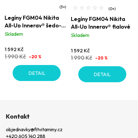
Průměrné
Legíny FGM04 Nikita
Legíny FGM04 Nikita
hodnocení
All-Up Innergy® šedo-
All-Up Innergy® fialové
produktu
zelené
Skladem
Skladem
je
4,0
1 592 Kč
1 592 Kč
z
1 990 Kč
–20 %
1 990 Kč
–20 %
5
hvězdiček.
DETAIL
DETAIL
Z
á
Kontakt
p
objednavky
@
fitvitaminy.cz
a
+420 605 140 288