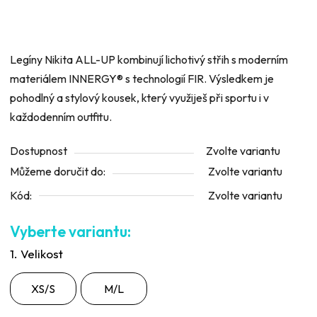
Legíny Nikita ALL-UP kombinují lichotivý střih s moderním
materiálem INNERGY® s technologií FIR. Výsledkem je
pohodlný a stylový kousek, který využiješ při sportu i v
každodenním outfitu.
Dostupnost
Zvolte variantu
Můžeme doručit do:
Zvolte variantu
Kód:
Zvolte variantu
1. Velikost
XS/S
M/L