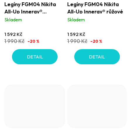
Legíny FGM04 Nikita
Legíny FGM04 Nikita
All-Up Innergy®
All-Up Innergy® růžové
orchidea fialové
Skladem
Skladem
1 592 Kč
1 592 Kč
1 990 Kč
1 990 Kč
–20 %
–20 %
DETAIL
DETAIL