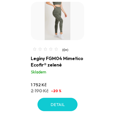
Legíny FGM04 Mimetico
Ecofir® zelené
Skladem
1 752 Kč
2 190 Kč
–20 %
DETAIL