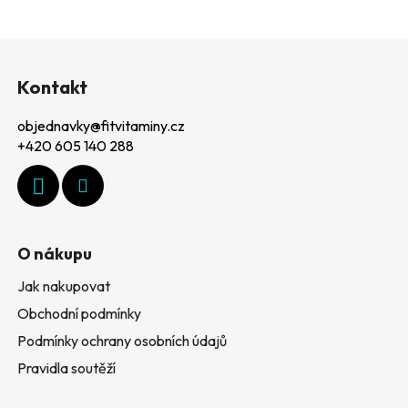
Z
á
Kontakt
p
objednavky
@
fitvitaminy.cz
a
+420 605 140 288
t
í
O nákupu
Jak nakupovat
Obchodní podmínky
Podmínky ochrany osobních údajů
Pravidla soutěží