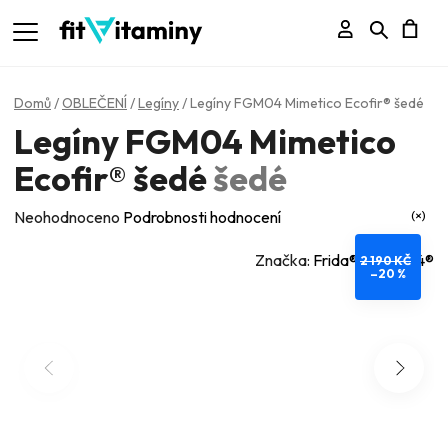
Přihlášení
Hledat
N
K
Domů
/
OBLEČENÍ
/
Legíny
/
Legíny FGM04 Mimetico Ecofir® šedé
Legíny FGM04 Mimetico
Ecofir® šedé
šedé
Průměrné
Neohodnoceno
Podrobnosti hodnocení
hodnocení
Značka:
Frida® - FGM04®
2 190 KČ
produktu
–20 %
je
0,0
z
5
hvězdiček.