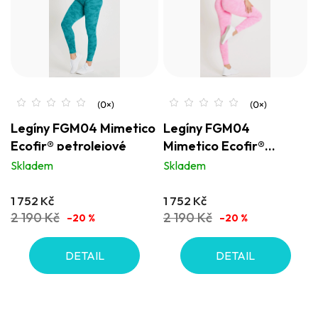
Legíny FGM04 Mimetico
Legíny FGM04
Ecofir® petrolejové
Mimetico Ecofir®
růžové
Skladem
Skladem
1 752 Kč
1 752 Kč
2 190 Kč
2 190 Kč
–20 %
–20 %
DETAIL
DETAIL