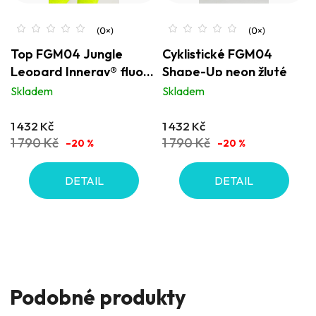
Top FGM04 Jungle
Cyklistické FGM04
Leopard Innergy® fluo
Shape-Up neon žluté
žlutý
Skladem
Skladem
1 432 Kč
1 432 Kč
1 790 Kč
1 790 Kč
–20 %
–20 %
DETAIL
DETAIL
Podobné produkty