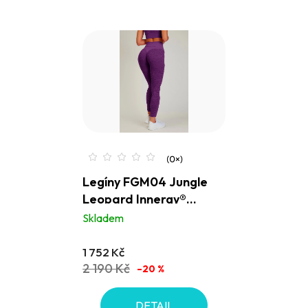
Legíny FGM04 Jungle
Leopard Innergy®
fialové
Skladem
1 752 Kč
2 190 Kč
–20 %
DETAIL