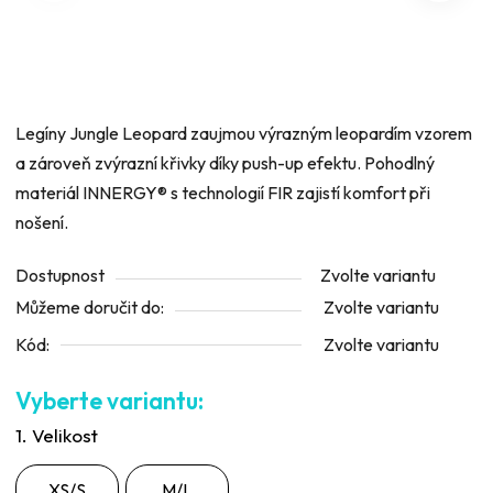
hvězdiček.
Legíny Jungle Leopard zaujmou výrazným leopardím vzorem
a zároveň zvýrazní křivky díky push-up efektu. Pohodlný
materiál INNERGY® s technologií FIR zajistí komfort při
nošení.
Dostupnost
Zvolte variantu
Můžeme doručit do:
Zvolte variantu
Kód:
Zvolte variantu
1. Velikost
XS/S
M/L