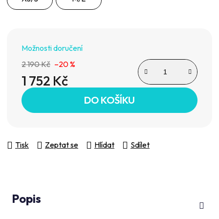
Možnosti doručení
2 190 Kč
–20 %
1 752 Kč
Měrná cena:
DO KOŠÍKU
Tisk
Zeptat se
Hlídat
Sdílet
Popis