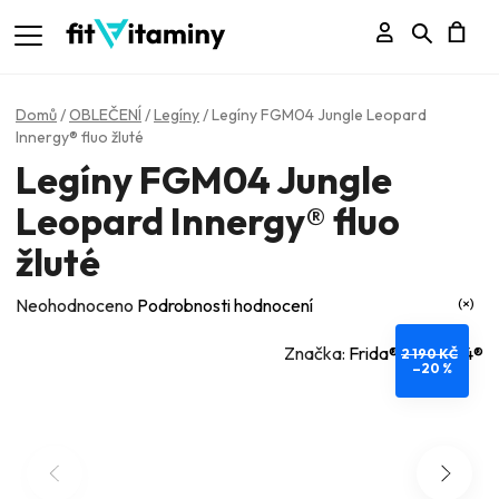
Přihlášení
Hledat
N
K
Domů
/
OBLEČENÍ
/
Legíny
/
Legíny FGM04 Jungle Leopard
Innergy® fluo žluté
Legíny FGM04 Jungle
Leopard Innergy® fluo
žluté
Průměrné
Neohodnoceno
Podrobnosti hodnocení
hodnocení
Značka:
Frida® - FGM04®
2 190 KČ
produktu
–20 %
je
0,0
z
5