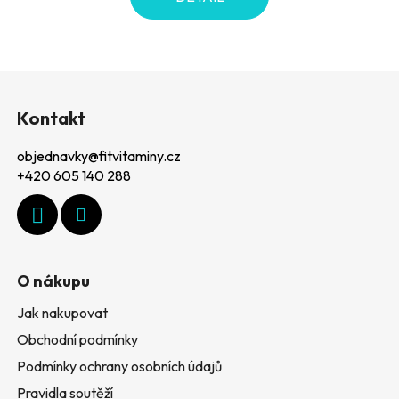
Z
á
Kontakt
p
objednavky
@
fitvitaminy.cz
a
+420 605 140 288
t
í
O nákupu
Jak nakupovat
Obchodní podmínky
Podmínky ochrany osobních údajů
Pravidla soutěží