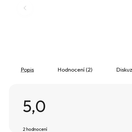
Popis
Hodnocení (2)
Disku
5,0
Průměrné
hodnocení
2 hodnocení
produktu