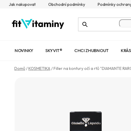
Přejít
Jak nakupovat
Obchodní podmínky
Podmínky ochrany
na
obsah
NOVINKY
SKYVIT®
CHCI ZHUBNOUT
KRÁS
Domů
/
KOSMETIKA
/
Filler na kontury očí a rtů "DIAMANTE RARO