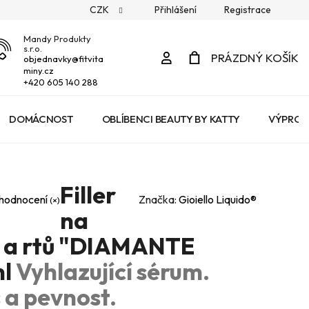
CZK
Přihlášení
Registrace
Mandy Produkty
s.r.o.
Přihlášení
PRÁZDNÝ KOŠÍK
objednavky
@
fitvita
miny.cz
NÁKUPNÍ
+420 605 140 288
KOŠÍK
DOMÁCNOST
OBLÍBENCI BEAUTY BY KATTY
VÝPROD
Filler
 hodnocení
Značka:
Gioiello Liquido®
na
í a rtů "DIAMANTE
ml
Vyhlazující sérum.
 a pevnost.