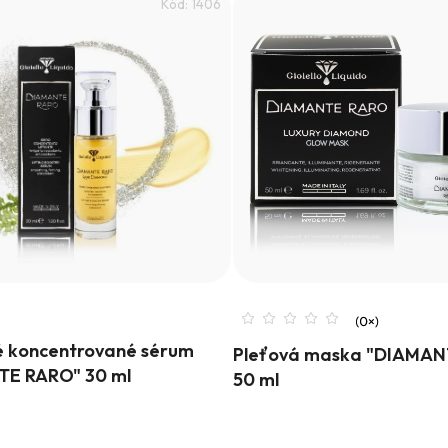
Kód:
1406
vé koncentrované sérum
Pleťová maska "DIAMAN
E RARO" 30 ml
50 ml