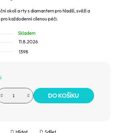
í okolí a rty s diamantem pro hladší, svěží a
 pro každodenní cílenou péči.
Skladem
11.8.2026
1398
í
DO KOŠÍKU
Hlídat
Sdílet