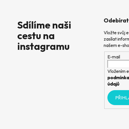
Odebírat
Sdílíme naši
cestu na
Vložte svůj
zasílat info
instagramu
našem e-sho
E-mail
Vložením e
podmínka
údajů
PŘIHL