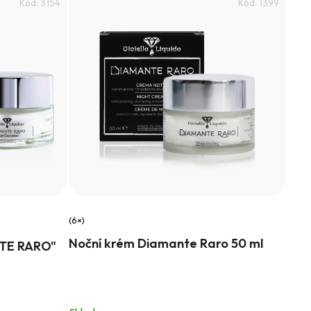
Kód:
3154
Kód:
1399
Průměrné
Noční krém Diamante Raro 50 ml
TE RARO"
hodnocení
produktu
je
5,0