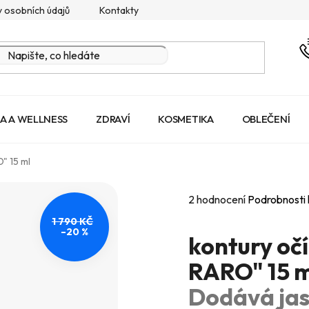
 osobních údajů
Kontakty
A A WELLNESS
ZDRAVÍ
KOSMETIKA
OBLEČENÍ
" 15 ml
Průměrné
2 hodnocení
Podrobnosti
hodnocení
1 790 KČ
–20 %
produktu
kontury oč
je
RARO" 15 
5,0
Dodává jas
z