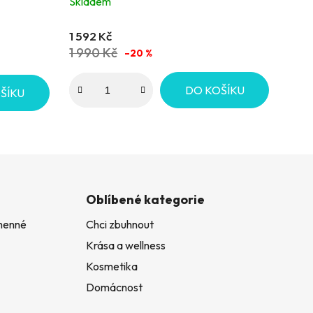
Skladem
z
5
1 592 Kč
hvězdiček.
1 990 Kč
–20 %
DO KOŠÍKU
ŠÍKU
Oblíbené kategorie
amenné
Chci zbuhnout
Krása a wellness
Kosmetika
Domácnost