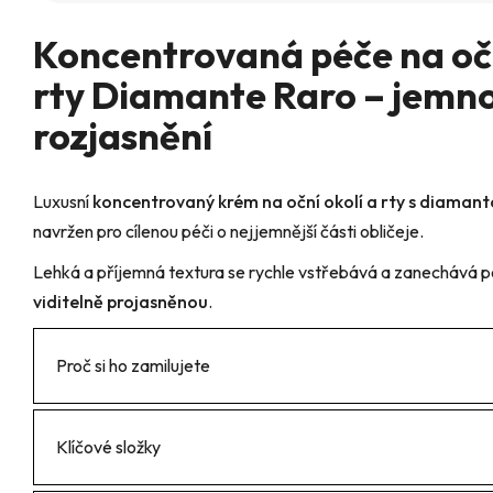
je
5,0
Koncentrovaná péče na očn
z
5
hvězdiček.
rty Diamante Raro – jemno
rozjasnění
Luxusní
koncentrovaný krém na oční okolí a rty s diama
navržen pro cílenou péči o nejjemnější části obličeje.
Lehká a příjemná textura se rychle vstřebává a zanechává 
viditelně projasněnou
.
Proč si ho zamilujete
Klíčové složky