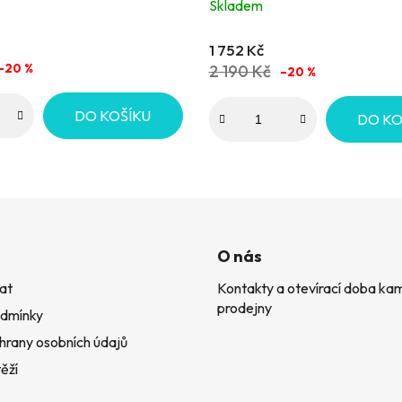
Skladem
1 752 Kč
–20 %
2 190 Kč
–20 %
DO KOŠÍKU
DO KO
O nás
at
Kontakty a otevírací doba k
prodejny
dmínky
hrany osobních údajů
ěží