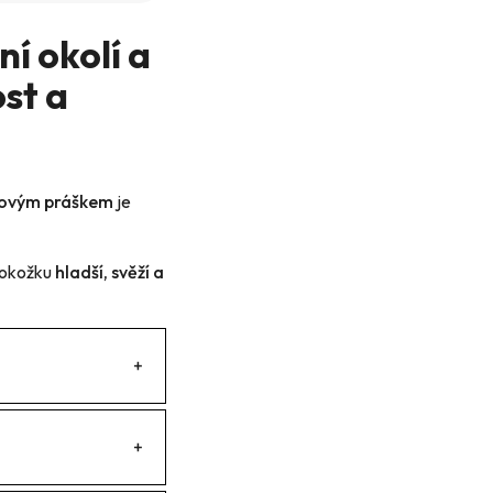
í okolí a
st a
ntovým práškem
je
pokožku
hladší, svěží a
+
+