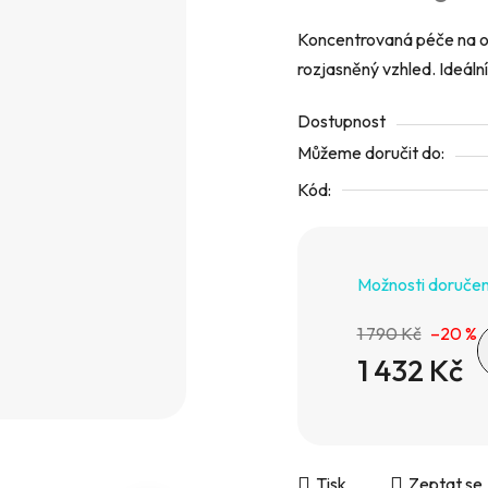
5
hvězdiček.
Koncentrovaná péče na očn
rozjasněný vzhled. Ideální
Dostupnost
Můžeme doručit do:
Kód:
Možnosti doručen
1 790 Kč
–20 %
1 432 Kč
Měrná cena:
Tisk
Zeptat se