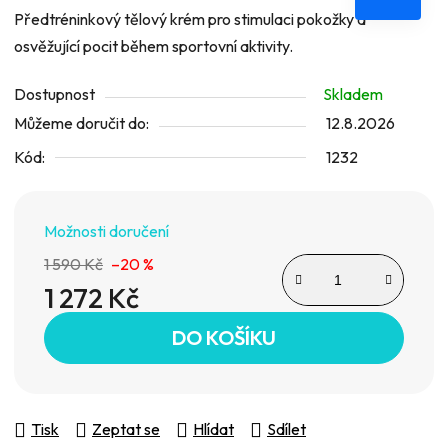
je
Předtréninkový tělový krém pro stimulaci pokožky a
0,0
osvěžující pocit během sportovní aktivity.
z
Dostupnost
Skladem
5
Můžeme doručit do:
12.8.2026
hvězdiček.
Kód:
1232
Možnosti doručení
1 590 Kč
–20 %
1 272 Kč
Měrná cena:
DO KOŠÍKU
Tisk
Zeptat se
Hlídat
Sdílet