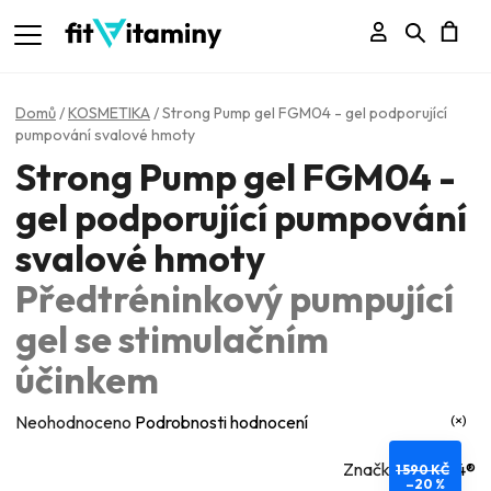
Přihlášení
Hledat
N
K
Domů
/
KOSMETIKA
/
Strong Pump gel FGM04 - gel podporující
pumpování svalové hmoty
Strong Pump gel FGM04 -
gel podporující pumpování
svalové hmoty
Předtréninkový pumpující
gel se stimulačním
účinkem
Průměrné
Neohodnoceno
Podrobnosti hodnocení
hodnocení
Značka:
FGM04®
1 590 KČ
produktu
–20 %