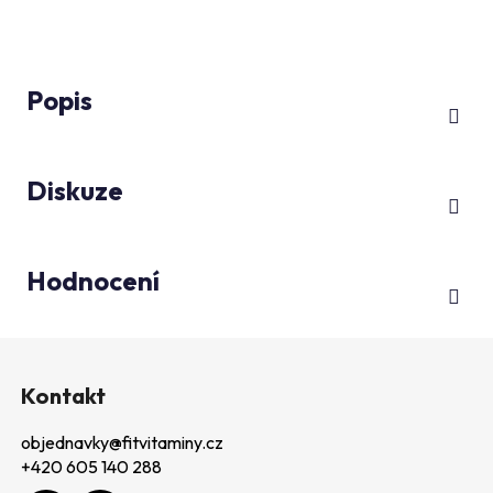
Popis
Diskuze
Hodnocení
Z
á
Kontakt
p
objednavky
@
fitvitaminy.cz
a
+420 605 140 288
t