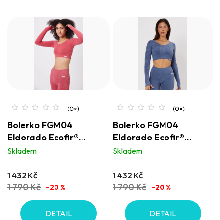
Bolerko FGM04
Bolerko FGM04
Eldorado Ecofir®
Eldorado Ecofir®
červené
modrý oceán
Skladem
Skladem
1 432 Kč
1 432 Kč
1 790 Kč
1 790 Kč
–20 %
–20 %
DETAIL
DETAIL