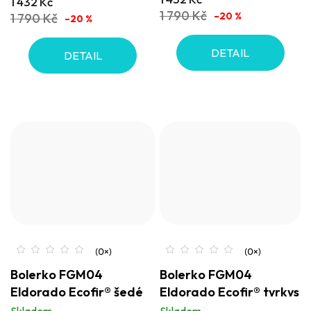
1 432 Kč
z
1 790 Kč
–20 %
1 790 Kč
–20 %
5
hvězdiček.
DETAIL
DETAIL
Bolerko FGM04
Bolerko FGM04
Eldorado Ecofir® šedé
Eldorado Ecofir® tyrkys