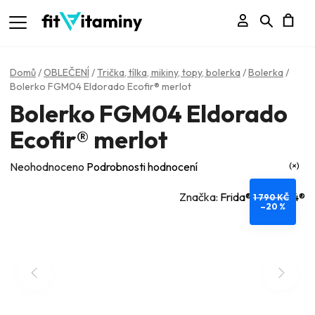
Přihlášení
Hledat
N
K
Domů
/
OBLEČENÍ
/
Trička, tílka, mikiny, topy, bolerka
/
Bolerka
/
Bolerko FGM04 Eldorado Ecofir® merlot
Bolerko FGM04 Eldorado
Ecofir® merlot
Průměrné
Neohodnoceno
Podrobnosti hodnocení
hodnocení
Značka:
Frida® - FGM04®
1 790 KČ
produktu
–20 %
je
0,0
z
5
hvězdiček.