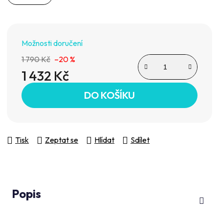
Možnosti doručení
1 790 Kč
–20 %
1 432 Kč
Měrná cena:
DO KOŠÍKU
Tisk
Zeptat se
Hlídat
Sdílet
Popis