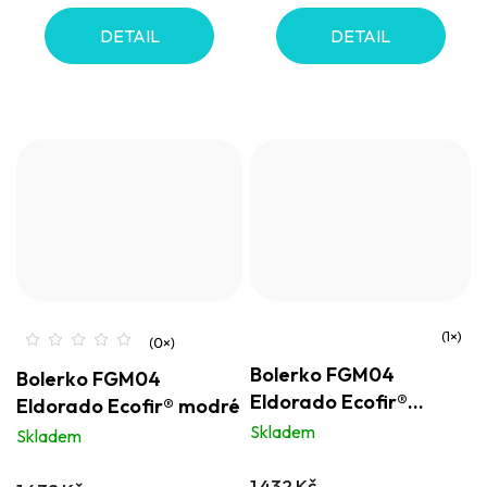
DETAIL
DETAIL
Průměrné
Bolerko FGM04
Bolerko FGM04
hodnocení
Eldorado Ecofir®
Eldorado Ecofir® modré
produktu
růžové
Skladem
Skladem
je
5,0
1 432 Kč