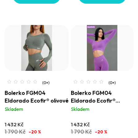
Bolerko FGM04
Bolerko FGM04
Eldorado Ecofir® olivové
Eldorado Ecofir®
fialové
Skladem
Skladem
1 432 Kč
1 432 Kč
1 790 Kč
1 790 Kč
–20 %
–20 %