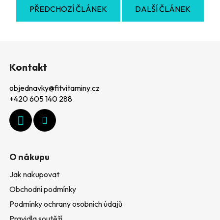
PŘEDCHOZÍ ČLÁNEK
DALŠÍ ČLÁNEK
Z
á
Kontakt
p
objednavky
@
fitvitaminy.cz
a
+420 605 140 288
t
í
O nákupu
Jak nakupovat
Obchodní podmínky
Podmínky ochrany osobních údajů
Pravidla soutěží