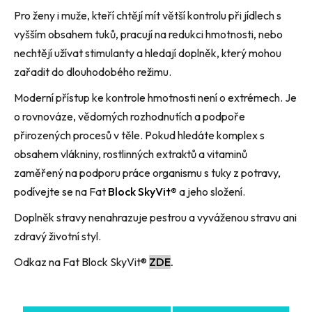
Pro ženy i muže, kteří chtějí mít větší kontrolu při jídlech s
vyšším obsahem tuků, pracují na redukci hmotnosti, nebo
nechtějí užívat stimulanty a hledají doplněk, který mohou
zařadit do dlouhodobého režimu.
Moderní přístup ke kontrole hmotnosti není o extrémech. Je
o rovnováze, vědomých rozhodnutích a podpoře
přirozených procesů v těle. Pokud hledáte komplex s
obsahem vlákniny, rostlinných extraktů a vitaminů
zaměřený na podporu práce organismu s tuky z potravy,
podívejte se na Fat
Block SkyVit®
a jeho složení.
Doplněk stravy nenahrazuje pestrou a vyváženou stravu ani
zdravý životní styl.
Odkaz na Fat Block SkyVit
®
ZDE
.