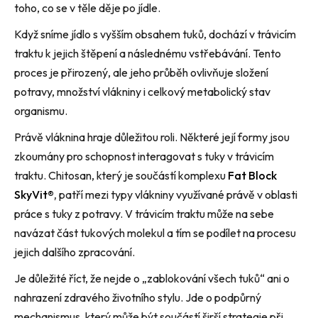
toho, co se v těle děje po jídle.
Když sníme jídlo s vyšším obsahem tuků, dochází v trávicím
traktu k jejich štěpení a následnému vstřebávání. Tento
proces je přirozený, ale jeho průběh ovlivňuje složení
potravy, množství vlákniny i celkový metabolický stav
organismu.
Právě vláknina hraje důležitou roli. Některé její formy jsou
zkoumány pro schopnost interagovat s tuky v trávicím
traktu.
Chitosan
, který je součástí komplexu
Fat Block
SkyVit®
,
patří mezi typy vlákniny využívané právě v oblasti
práce s tuky z potravy. V trávicím traktu může na sebe
navázat část tukových molekul a tím se podílet na procesu
jejich dalšího zpracování.
Je důležité říct, že nejde o „zablokování všech tuků“ ani o
nahrazení zdravého životního stylu. Jde o podpůrný
mechanismus, který může být součástí širší strategie při