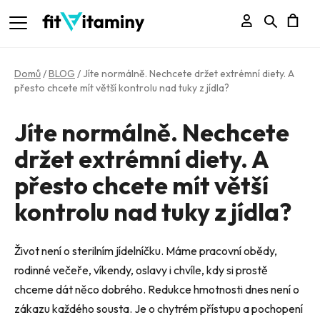
Přihlášení
Hledat
N
K
Domů
/
BLOG
/
Jíte normálně. Nechcete držet extrémní diety. A
přesto chcete mít větší kontrolu nad tuky z jídla?
Jíte normálně. Nechcete
držet extrémní diety. A
přesto chcete mít větší
kontrolu nad tuky z jídla?
Život není o sterilním jídelníčku. Máme pracovní obědy,
rodinné večeře, víkendy, oslavy i chvíle, kdy si prostě
chceme dát něco dobrého. Redukce hmotnosti dnes není o
zákazu každého sousta. Je o chytrém přístupu a pochopení