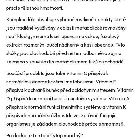
práci s tělesnou hmotností.
Komplex dále obsahuje vybrané rostlinné extrakty, které
jsou tradičně využívány v oblasti metabolické rovnováhy,
například g
ymnema lesní, opuncii mexickou, fazolový
extrakt, rozmarýn, pukol nádherný a kasii obecnou
. Tyto
složky jsou dlouhodobě předmětem odborného zájmu
zejména v souvislosti s metabolismem tuků a sacharidů.
Součástí produktu jsou také
Vitamin C
přispívá k
normálnímu energetickému metabolismu.
Vitamin E
přispívá k ochraně buněk před oxidativním stresem.
Vitamin
D
přispívá k normální funkci imunitního systému.
Vitamin A
přispívá k normální funkci imunitního systému a
vitamin K
přispívá k normální srážlivosti krve. Správně fungující
organismus je základem dlouhodobé práce s hmotností.
Pro koho je tento přístup vhodný?