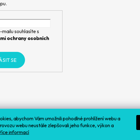
pu.
-mailu souhlasíte s
mi ochrany osobních
ÁSIT SE
kies, abychom Vám umožnili pohodlné prohlížení webu a
provozu webu neustále zlepšovali jeho funkce, výkon a
Více informací
Sledovat na Insta