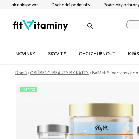
Přejít
Jak nakupovat
Obchodní podmínky
Podmínky ochrany
na
obsah
NOVINKY
SKYVIT®
CHCI ZHUBNOUT
KRÁS
Domů
/
OBLÍBENCI BEAUTY BY KATTY
/
Balíček Super vlasy boo
KATTY25