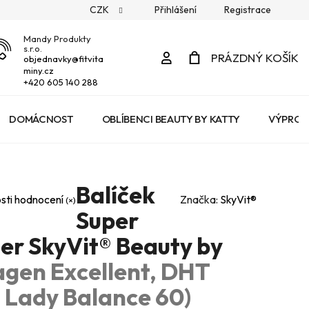
CZK
Přihlášení
Registrace
Mandy Produkty
s.r.o.
Přihlášení
PRÁZDNÝ KOŠÍK
objednavky
@
fitvita
miny.cz
NÁKUPNÍ
+420 605 140 288
KOŠÍK
DOMÁCNOST
OBLÍBENCI BEAUTY BY KATTY
VÝPROD
Balíček
sti hodnocení
Značka:
SkyVit®️
Super
ter SkyVit® Beauty by
agen Excellent, DHT
, Lady Balance 60)