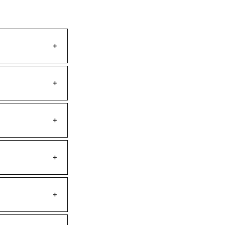
+
+
+
+
+