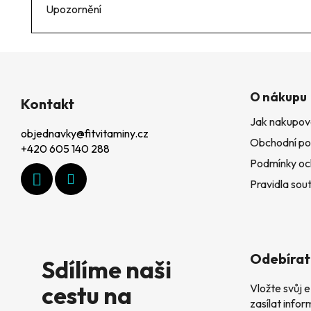
Upozornění
Z
O nákupu
á
Kontakt
Jak nakupov
p
objednavky
@
fitvitaminy.cz
Obchodní po
a
+420 605 140 288
Podmínky oc
t
Pravidla sout
í
Odebírat
Sdílíme naši
cestu na
Vložte svůj
zasílat info