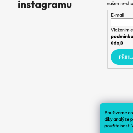
instagramu
našem e-sho
E-mail
Vložením e
podmínka
údajů
PŘIHL
Používáme coo
díky analýze 
použitelnost.