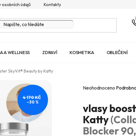
 osobních údajů
Kontakty
A A WELLNESS
ZDRAVÍ
KOSMETIKA
OBLEČENÍ
ster SkyVit® Beauty by Katty
Průměrné
Neohodnoceno
Podrobno
hodnocení
4 170 KČ
–30 %
produktu
vlasy boos
je
Katty
(Coll
0,0
Blocker 90
z