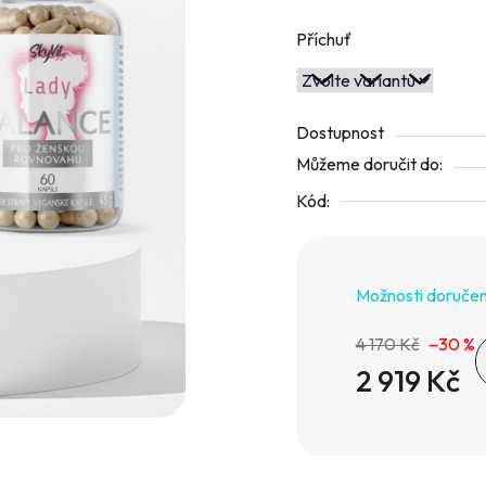
5
hvězdiček.
Příchuť
Dostupnost
Můžeme doručit do:
Kód:
Možnosti doručen
4 170 Kč
–30 %
2 919 Kč
Měrná cena: