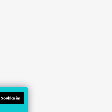
Souhlasím
gramu