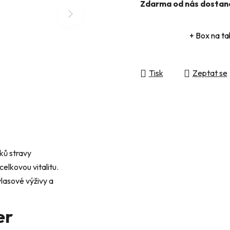
Zdarma od nás dostan
+ Box na ta
Tisk
Zeptat se
ků stravy
elkovou vitalitu.
vlasové výživy a
er