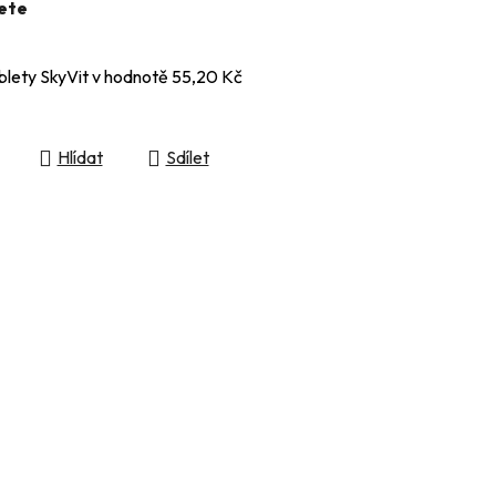
ete
blety SkyVit
v hodnotě 55,20 Kč
Hlídat
Sdílet